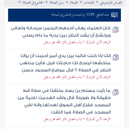
العرض الموضوعي
العبادات
الصلاة
سنن الصلاة
الخشوع في الصلاة
تراجم الأعلام
عدد النتائج : 1329
في البحث عن (الخشوع في الصلاة)
كان العلماء يهاب أحدهم الرحمن سبحانه وتعالى
ويخشع أن يشد النظر بين يديه ما دام يصلي
الزهد لابن المبارك > باب فضل ذكر الله عز وجل
إنك إذا كنت قائما بين يدي أمير أحببت أن يراك
متخشعا لينجح لك حاجتك قيل فأين منتهى
النظر في الصلاة ؟ قال موضع السجود حسن
الزهد لابن المبارك > باب فضل ذكر الله عز وجل
ما رأيت مسلم بن يسار ملتفتا في صلاة قط
خفيفة ولا طويلة قال ولقد انهدمت ناحية من
المسجد ففزع أهل السوق لهدتها وأنه لفي
المسجد في الصلاة فما التفت
الزهد لابن المبارك > باب فضل ذكر الله عز وجل