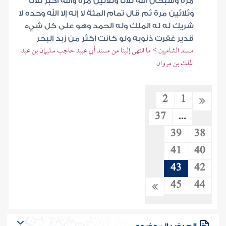
مرة وسبحان الله ثلاثا وثلاثين مرة والله أكبر ثلاثا
وثلاثين مرة ثم قال تمام المئة لا إله إلا الله وحده لا
شريك له له الملك وله الحمد وهو على كل شيء
قدير غفرت ذنوبه ولو كانت أكثر من زبد البحر
مسند الشاميين > ما انتهى إلينا من مسند أبي عبيد حاجب سليمان بن عبد
الملك بن مروان
2
1
37
...
39
38
41
40
43
42
45
44