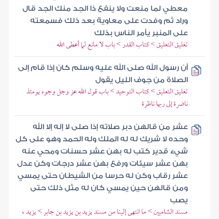
معطي لما منعت ولا ينفع ذا الجد منك الجد قال
وراد ثم وفدت على معاوية بعد ذلك فسمعته
على المنبر يأمر الناس بذلك
تغليق التعليق > كتاب القدر > باب لا مانع لما أعطى الله
أن رسول الله صلى الله عليه وسلم كان إذا قام إلى
الصلاة من جوف الليل يقول
تغليق التعليق > كتاب التوحيد > باب قول الله عز وجل وجوه يومئذ
ناضرة إلى ربها ناظرة
عشر من قالهن دبر صلاته إذا صلى لا إله إلا الله
وحده لا شريك له له الملك وله الحمد وهو على كل
شيء قدير كتب له بهن عشر حسنات ومحي عنه
بهن عشر سيئات ورفع بهن عشر درجات وكن عدل
عشر رقاب وكن له حرسا من الشيطان حتى يمسي
ومن قالهن حين يمسي كان له مثل ذلك حتى
يصب
مسند الشاميين > ما انتهى إلينا من مسند يزيد بن يزيد بن جابر > يزيد ،