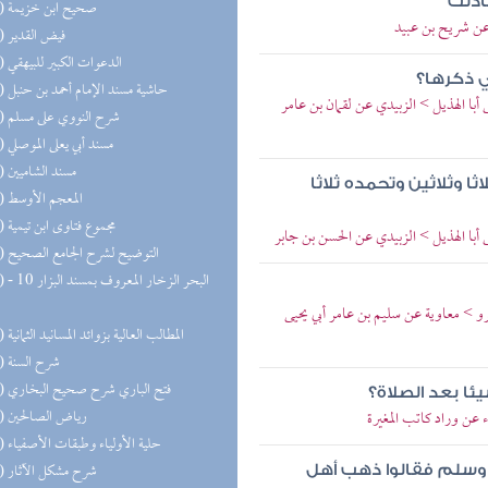
ادتك
(22) صحيح ابن خزيمة
عن شريح بن عبيد
(22) فيض القدير
(20) الدعوات الكبير للبيهقي
ي ذكرها؟
(20) حاشية مسند الإمام أحمد بن حنبل
 أبا الهذيل > الزبيدي عن لقمان بن عامر
(20) شرح النووي على مسلم
(20) مسند أبي يعلى الموصلي
(19) مسند الشاميين
ثا وثلاثين وتحمده ثلاثا
(17) المعجم الأوسط
(17) مجموع فتاوى ابن تيمية
 أبا الهذيل > الزبيدي عن الحسن بن جابر
(16) التوضيح لشرح الجامع الصحيح
(16) البحر 
رو > معاوية عن سليم بن عامر أبي يحيى
(15) المطالب العالية بزوائد المسانيد الثمانية
(15) شرح السنة
(15) فتح الباري شرح صحيح البخاري
ئا بعد الصلاة؟
(15) رياض الصالحين
 عن وراد كاتب المغيرة
(15) حلية الأولياء وطبقات الأصفياء
(13) شرح مشكل الآثار
يه وسلم فقالوا ذهب أهل