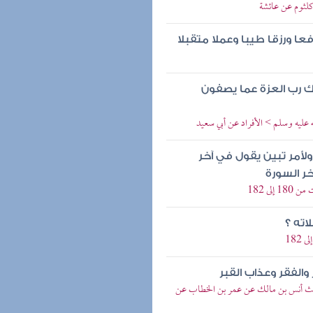
 كلثوم عن عائشة
عا ورزقا طيبا وعملا متقبلا
ك رب العزة عما يصفون
 عليه وسلم > الأفراد عن أبي سعيد
لأمر تبين يقول في آخر
ر السورة
لى 182
اته ؟
والفقر وعذاب القبر
يث أنس بن مالك عن عمر بن الخطاب عن