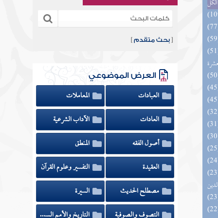
الكل
[
بحث متقدم
]
المهرة بالفوائد المبتكرة من أطراف
عشرة
العرض الموضوعي
العبادات
المعاملات
العادات
الآداب الشرعية
أصول الفقه
المنطق
العقيدة
التفسير وعلوم القرآن
 السادة المتقين بشرح إحياء علوم
لدين
مصطلح الحديث
السيرة
التصوف والصوفية
التاريخ والأمم السابقة