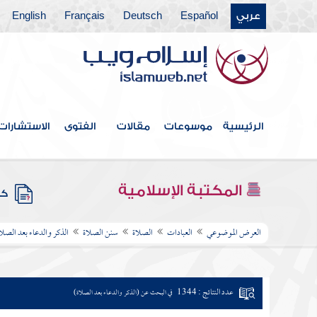
عربي
Español
Deutsch
Français
English
الرئيسية
موسوعات
مقالات
الفتوى
الاستشارات
المكتبة الإسلامية
كتب
العرض الموضوعي
العبادات
الصلاة
سنن الصلاة
الذكر والدعاء بعد الصلا
عدد النتائج : 1344
في البحث عن (الذكر والدعاء بعد الصلاة)