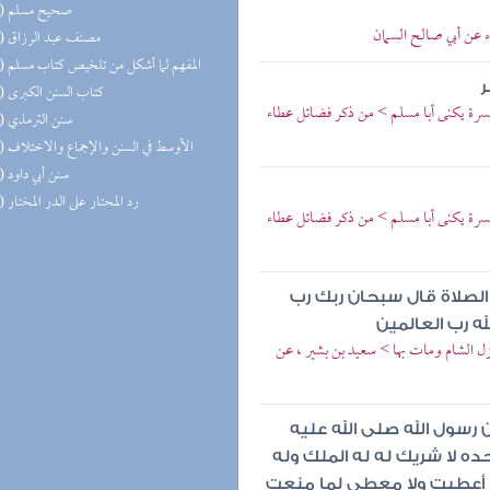
(13) صحيح مسلم
ء عن أبي صالح السمان
(13) مصنف عبد الرزاق
(13) المفهم لما أشكل من تلخيص كتاب مسلم
ر
(13) كتاب السنن الكبرى
ميسرة يكنى أبا مسلم > من ذكر فضائل عطاء
(12) سنن الترمذي
(12) الأوسط في السنن والإجماع والاختلاف
(11) سنن أبي داود
(11) رد المحتار على الدر المختار
ميسرة يكنى أبا مسلم > من ذكر فضائل عطاء
 الصلاة قال سبحان ربك رب
ه رب العالمين
زل الشام ومات بها > سعيد بن بشير ، عن
رسول الله صلى الله عليه
وحده لا شريك له له الملك وله
ا أعطيت ولا معطي لما منعت