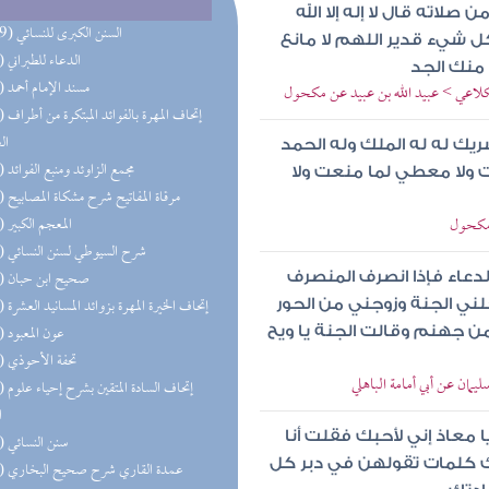
صلاته قال لا إله إلا الله
(109) السنن الكبرى للنسائي
ل شيء قدير اللهم لا مانع
(77) الدعاء للطبراني
 منك الجد
(59) مسند الإمام أحمد
الكلاعي > عبيد الله بن عبيد عن مكحول
(51) إتحاف 
ال
شريك له له الملك وله الحمد
(50) مجمع الزاوئد ومنبع الفوائد
 ولا معطي لما منعت ولا
(45) مرقاة المفاتيح شرح مشكاة المصابيح
 مكحول
(45) المعجم الكبير
(32) شرح السيوطي لسنن النسائي
(31) صحيح ابن حبان
لدعاء فإذا انصرف المنصرف
(30) إتحاف الخيرة المهرة بزوائد المسانيد العشرة
خلني الجنة وزوجني من الحور
(25) عون المعبود
 من جهنم وقالت الجنة يا ويح
(24) تحفة الأحوذي
يمان عن أبي أمامة الباهلي
(23) إتحاف
ا
 معاذ إني لأحبك فقلت أنا
(23) سنن النسائي
علمك كلمات تقولهن في دبر كل
(22) عمدة القاري شرح صحيح البخاري