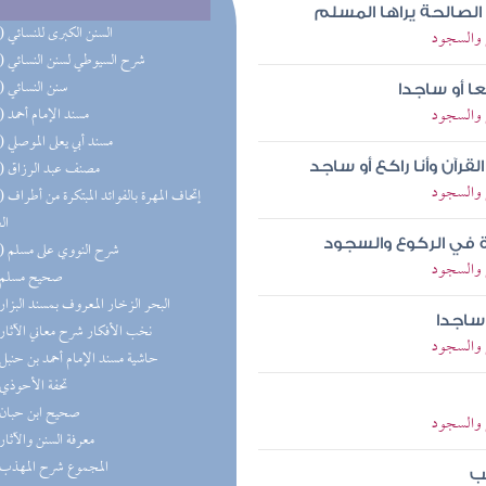
ا الصالحة يراها المسلم
(33) السنن الكبرى للنسائي
 والسجود
(28) شرح السيوطي لسنن النسائي
(27) سنن النسائي
عا أو ساجدا
 والسجود
(19) مسند الإمام أحمد
(16) مسند أبي يعلى الموصلي
(13) مصنف عبد الرزاق
قرآن وأنا راكع أو ساجد
 والسجود
(11) إتحاف 
ال
ة في الركوع والسجود
(10) شرح النووي على مسلم
 والسجود
(9) صحيح مسلم
(9) البحر الزخار المعروف بمسند البزار
 ساجدا
(7) نخب الأفكار شرح معاني الآثار
 والسجود
(6) حاشية مسند الإمام أحمد بن حنبل
(5) تحفة الأحوذي
(5) صحيح ابن حبان
 والسجود
(5) معرفة السنن والآثار
(5) المجموع شرح المهذب
ب