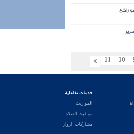
و راكع
رير
11
10
خدمات تفاعلية
اة
المواريث
مواقيت الصلاة
مشاركات الزوار