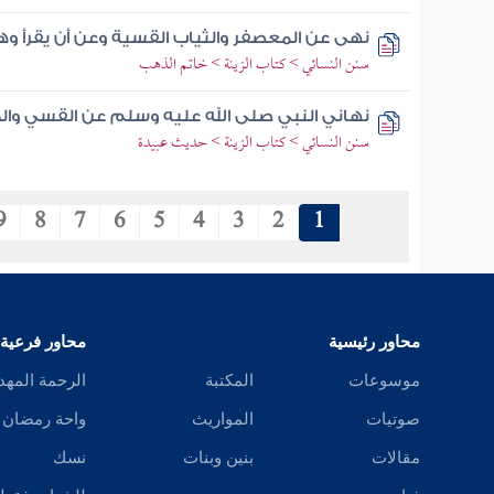
نهى عن المعصفر والثياب القسية وعن أن يقرأ وه
سنن النسائي > كتاب الزينة > خاتم الذهب
نهاني النبي صلى الله عليه وسلم عن القسي والح
سنن النسائي > كتاب الزينة > حديث عبيدة
9
8
7
6
5
4
3
2
1
محاور رئيسية
محاور فرعية
موسوعات
المكتبة
الرحمة المهد
صوتيات
المواريث
واحة رمضان
مقالات
بنين وبنات
نسك