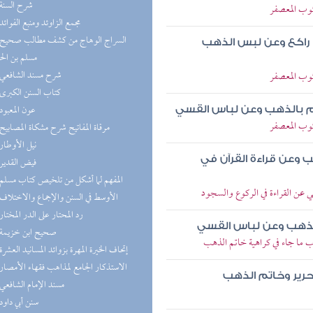
(4) شرح السنة
وب المعصفر
(4) مجمع الزاوئد ومنبع الفوائد
ا راكع وعن لبس الذهب
مسلم بن ال
(4) شرح مسند الشافعي
وب المعصفر
(4) كتاب السنن الكبرى
(4) عون المعبود
تم بالذهب وعن لباس القسي
وب المعصفر
(3) مرقاة المفاتيح شرح مشكاة المصابيح
(3) نيل الأوطار
وعن قراءة القرآن في
(3) فيض القدير
(3) المفهم لما أشكل من تلخيص كتاب مسلم
ي عن القراءة في الركوع والسجود
(3) الأوسط في السنن والإجماع والاختلاف
(3) رد المحتار على الدر المختار
الذهب وعن لباس القسي
(3) صحيح ابن خزيمة
ب ما جاء في كراهية خاتم الذهب
(3) إتحاف الخيرة المهرة بزوائد المسانيد العشرة
(3) الاستذكار الجامع لمذاهب فقهاء الأمصار
حرير وخاتم الذهب
(2) مسند الإمام الشافعي
(2) سنن أبي داود