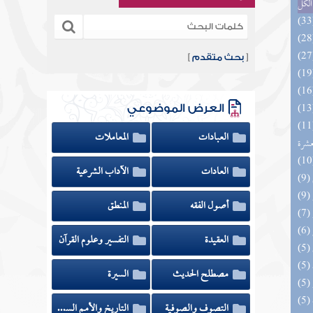
الكل
[
بحث متقدم
]
العرض الموضوعي
المهرة بالفوائد المبتكرة من أطراف
العبادات
المعاملات
عشرة
العادات
الآداب الشرعية
أصول الفقه
المنطق
العقيدة
التفسير وعلوم القرآن
مصطلح الحديث
السيرة
التصوف والصوفية
التاريخ والأمم السابقة