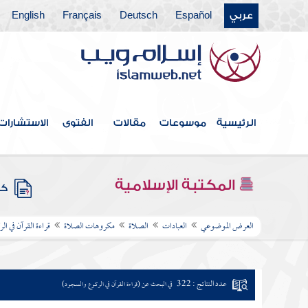
عربي
Español
Deutsch
Français
English
الرئيسية
موسوعات
مقالات
الفتوى
الاستشارات
المكتبة الإسلامية
كتب
العرض الموضوعي
العبادات
الصلاة
مكروهات الصلاة
قراءة القرآن في ا
عدد النتائج : 322
في البحث عن (قراءة القرآن في الركوع والسجود)