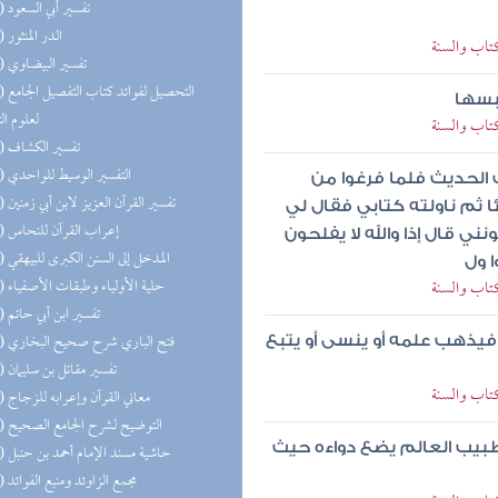
(19) تفسير أبي السعود
(19) الدر المنثور
كتاب والسنة
(19) تفسير البيضاوي
(19) التحص
بسها
لعلوم ال
كتاب والسنة
(19) تفسير الكشاف
(18) التفسير الوسيط للواحدي
الحديث فلما فرغوا من
(18) تفسير القرآن العزيز لابن أبي زمنين
 ثم ناولته كتابي فقال لي
(18) إعراب القرآن للنحاس
ي قال إذا والله لا يفلحون
(18) المدخل إلى السنن الكبرى للبيهقي
ا ول
(18) حلية الأولياء وطبقات الأصفياء
كتاب والسنة
(17) تفسير ابن أبي حاتم
(17) فتح الباري شرح صحيح البخاري
ت فيذهب علمه أو ينسى أو يتبع
(17) تفسير مقاتل بن سليمان
كتاب والسنة
(17) معاني القرآن وإعرابه للزجاج
(17) التوضيح لشرح الجامع الصحيح
طبيب العالم يضع دواءه حيث
(16) حاشية مسند الإمام أحمد بن حنبل
(15) مجمع الزاوئد ومنبع الفوائد