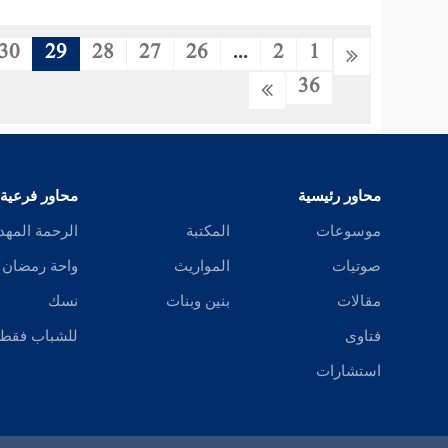
30
29
28
27
26
...
2
1
36
محاور رئيسية
محاور فرعية
موسوعات
المكتبة
الرحمة المهد
صوتيات
المواريث
واحة رمضان
مقالات
بنين وبنات
نسك
فتاوى
للشباب فقط
استشارات