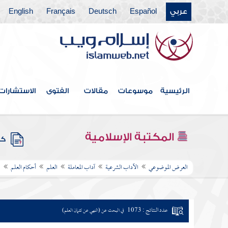
عربي
Español
Deutsch
Français
English
الرئيسية
موسوعات
مقالات
الفتوى
الاستشارات
المكتبة الإسلامية
كتب
العرض الموضوعي
الآداب الشرعية
آداب المعاملة
العلم
أحكام العلم
ا
عدد النتائج : 1073
في البحث عن (النهي عن كتمان العلم)