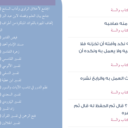
(50) الجامع لأخلاق الراوي وآداب السامع
كتاب والسنة
(37) جامع بيان العلم وفضله لابن عبد البر
(30) إتحاف 
 منه صاحبه
كتاب والسنة
ال
(27) فيض القدير
(25) مسند الإمام أحمد
نكد وآفته أن تخزنه فلا
(23) زهرة التفاسير
ه ولا يعمل به ونكده أن
(21) تفسير القاسمي
كتاب والسنة
(21) تفسير الألوسي
(20) تفسير النسفي
 العمل به والرابع نشره
(20) تفسير ابن عطية
(20) نظم الدرر في تناسب الآيات والسور
كتاب والسنة
(20) تفسير السعدي
(19) تفسير الماوردي
 ؟ قال ثم الحفظ له قال ثم
(19) زاد المسير
ره
(19) فتح الرحمن في تفسير القرآن
كتاب والسنة
(19) تفسير الجلالين