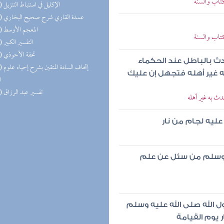
كتاب والسنة
(14) الإكليل في استنباط التنزيل
(14) عمدة القاري شرح صحيح البخاري
(13) المعجم الأوسط
كتاب والسنة
(13) التفسير الكبير
(13) تحفة الأحوذي
ث بالباطل عند الحكماء
(13) إتحاف
ه غير أهله فتجهل إن عليك
ا
(12) تفسير عبد الرزاق
دث به غير أهله
ليه لجام من نار
يه وسلم من سئل عن علم
ول الله صلى الله عليه وسلم
 يوم القيامة