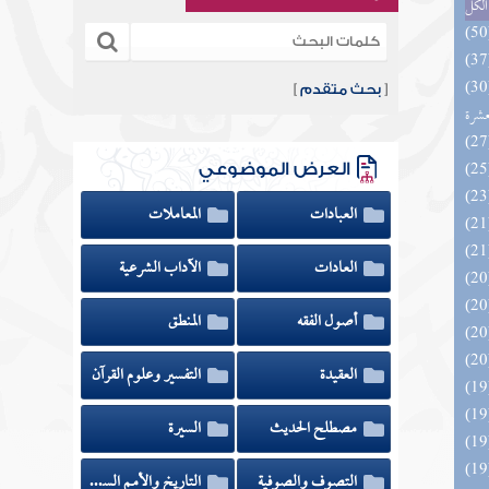
الكل
المهرة بالفوائد المبتكرة من أطراف
[
بحث متقدم
]
عشرة
العرض الموضوعي
العبادات
المعاملات
العادات
الآداب الشرعية
أصول الفقه
المنطق
العقيدة
التفسير وعلوم القرآن
مصطلح الحديث
السيرة
التصوف والصوفية
التاريخ والأمم السابقة