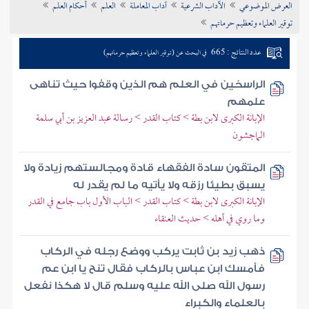
العرض الموضوعي
الآداب الشرعية
آداب المعاملة
العلم
أحكام العلم
تراجم الأعلام
توقير العلماء وتعظيم حرماتهم
عدد النتائج : 665
في البحث عن (توقير العلماء وتعظيم حرماتهم)
الراسخين في العلم هم الذين وقفوا حيث تناهى
علمهم
الإبانة الكبرى لابن بطة > كتاب القدر > رسالة عبد العزيز بن أبي سلمة
الماجشون
المتقون سادة الفقهاء قادة ومجالستهم زيادة ولا
يسبق بطيئا رزقه ولا يأتيه ما لم يقدر له
الإبانة الكبرى لابن بطة > كتاب القدر > الباب الأول باب جامع في القدر
وما روي في أهله > حديث العنقاء
ذهب زيد بن ثابت يركب ووضع رجله في الركاب
فأمسك ابن عباس بالركاب فقال تنح يا ابن عم
رسول الله صلى الله عليه وسلم قال لا هكذا نفعل
بالعلماء والكبراء