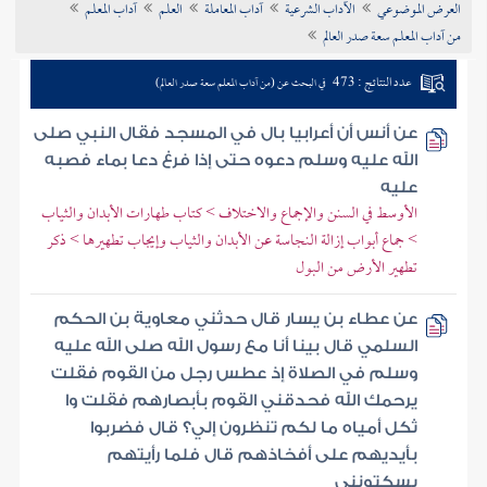
العرض الموضوعي
الآداب الشرعية
آداب المعاملة
العلم
آداب المعلم
تراجم الأعلام
من آداب المعلم سعة صدر العالم
عدد النتائج : 473
في البحث عن (من آداب المعلم سعة صدر العالم)
عن أنس أن أعرابيا بال في المسجد فقال النبي صلى
الله عليه وسلم دعوه حتى إذا فرغ دعا بماء فصبه
عليه
الأوسط في السنن والإجماع والاختلاف > كتاب طهارات الأبدان والثياب
> جماع أبواب إزالة النجاسة عن الأبدان والثياب وإيجاب تطهيرها > ذكر
تطهير الأرض من البول
عن عطاء بن يسار قال حدثني معاوية بن الحكم
السلمي قال بينا أنا مع رسول الله صلى الله عليه
وسلم في الصلاة إذ عطس رجل من القوم فقلت
يرحمك الله فحدقني القوم بأبصارهم فقلت وا
ثكل أمياه ما لكم تنظرون إلي؟ قال فضربوا
بأيديهم على أفخاذهم قال فلما رأيتهم
يسكتونني