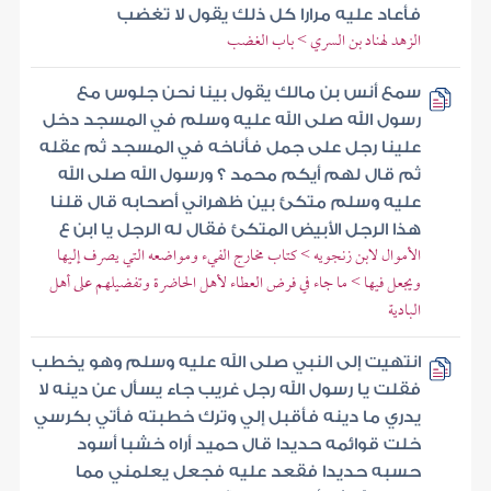
فأعاد عليه مرارا كل ذلك يقول لا تغضب
الزهد لهناد بن السري > باب الغضب
سمع أنس بن مالك يقول بينا نحن جلوس مع
رسول الله صلى الله عليه وسلم في المسجد دخل
علينا رجل على جمل فأناخه في المسجد ثم عقله
ثم قال لهم أيكم محمد ؟ ورسول الله صلى الله
عليه وسلم متكئ بين ظهراني أصحابه قال قلنا
هذا الرجل الأبيض المتكئ فقال له الرجل يا ابن ع
الأموال لابن زنجويه > كتاب مخارج الفيء ومواضعه التي يصرف إليها
ويجعل فيها > ما جاء في فرض العطاء لأهل الحاضرة وتفضيلهم على أهل
البادية
انتهيت إلى النبي صلى الله عليه وسلم وهو يخطب
فقلت يا رسول الله رجل غريب جاء يسأل عن دينه لا
يدري ما دينه فأقبل إلي وترك خطبته فأتي بكرسي
خلت قوائمه حديدا قال حميد أراه خشبا أسود
حسبه حديدا فقعد عليه فجعل يعلمني مما