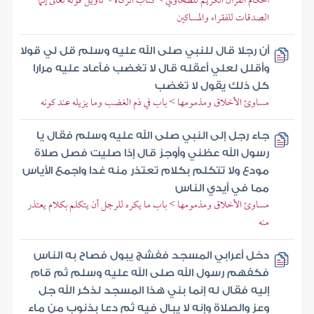
أحكام القرآن الكريم للطحاوي > كتاب الزكاة > تأويل قوله تعالى إنما
الصدقات للفقراء والمساكين
أن رجلا قال للنبي صلى الله عليه وسلم قل لي قولا
وأقلل لعلي أعقله قال لا تغضب فأعاد عليه مرارا
كل ذلك يقول لا تغضب
مساوئ الأخلاق ومذمومها > باب في ذم الغضب وما يزيله عند كونه
جاء رجل إلى النبي صلى الله عليه وسلم فقال يا
رسول الله عظني وأوجز قال إذا صليت فصل صلاة
مودع ولا تتكلم بكلام تعتذر منه غدا واجمع الأياس
مما في أيدي الناس
مساوئ الأخلاق ومذمومها > باب ما يكره للرجل أن يتكلم بكلام يعتذر
منه
دخل أعرابي المسجد ففشج يبول فصاح به الناس
فكفهم رسول الله صلى الله عليه وسلم ثم قام
إليه فقال له إنما بني هذا المسجد لذكر الله جل
وعز والصلاة وإنه لا يبال فيه ثم دعا بذنوب من ماء