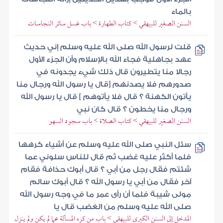
بالماء
السنن الصغير للبيهقي > كتاب الطهارة > باب غسل سائر النجاسات
قلت لرسول الله صلى الله عليه وسلم إني حديث
عهد بجاهلية فجاء الله بالإسلام وأن الجزء الأول
رجالا منا يتطيرون قال ذلك شيء يجدونه في
صدورهم فلا يصدنهم [قال يا رسول الله ورجال منا
يأتون الكهنة ؟ قال فلا يأتوهم ] قال يا رسول الله
ورجال منا يخطون ؟ قال كان نبي
السنن الصغير للبيهقي > كتاب الصلاة > باب سجود السهو
سئل النبي صلى الله عليه وسلم عن أشياء كرهها
فلما أكثر عليه غضب ثم قال للناس سلوني عما
شئتم فقال رجل من أبي ؟ قال أبوك حذافة فقام
آخر فقال من أبي يا رسول الله ؟ قال أبوك سالم
مولى شيبة فلما أن رأى عمر ما في وجه رسول الله
صلى الله عليه وسلم من الغضب قال يا
المدخل إلى السنن الكبرى للبيهقي > باب من كره المسألة عما لم يكن ولم ينزل