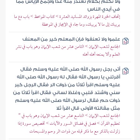
ولا تكلم بكلام تعتذر منه غدا واجمع الإياس مما
في أيدي الناس
إتحاف الخيرة المهرة بزوائد المسانيد العشرة > كتاب المواعظ > باب دع ما
يريبك إلى ما لا يريبك، وما جاء في الإيجاز في الموعظة
علموا ولا تعنفوا فإن المعلم خير من المعنف
الجامع لشعب الإيمان > الثامن عشر من شعب الإيمان وهو باب في نشر
العلم وألا يمنعه أهله أهله
أتى رجل رسول الله صلى الله عليه وسلم فقال
أقرئني يا رسول الله فقال له رسول الله صلى الله
عليه وسلم اقرأ ثلاثا من ذوات الر فقال الرجل كبر
سني واشتد قلبي وغلظ لساني فقال اقرأ ثلاثا من
ذوات حم فقال لرسول الله صلى الله عليه وسلم
مثل مقالته الأولى قال اقرأ ثلا
الجامع لشعب الإيمان > التاسع عشر من شعب الإيمان وهو باب في "
تعظيم القرآن > فصل في فضائل السور والآيات > تخصيص سورة إذا
زلزلت بالذكر مع ما ذكر قبله من ذوات الر وحم والمسبحات