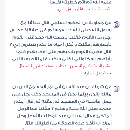
علمه الله ثم أتم خطبته آخرها
الأدب المفرد > باب الجلوس على السرير
عن معاوية بن الحكم السلمي قال بينا أنا مع
رسول الله صلى الله عليه وسلم في صلاة إذ عطس
رجل من القوم فقلت يرحمك الله فحدقني القوم
بأبصارهم فقلت واثكل أمياه ما لكم تنظرون إلي ؟
قال فضرب القوم بأيديهم على أفخاذهم فلما
رأيتهم يسكتونني لكني سكت فلما انصرف النبي
أحكام القرآن الكريم للطحاوي > كتاب الصلاة > تأويل قوله تعالى
حافظوا على الصلوات
عن شريك بن عبد الله بن أبي نمر أنه سمع أنس بن
مالك يقول بينما نحن في المسجد دخل رجل على
جمل فأناخه في المسجد ثم عقله ثم قال أيكم
محمد صلى الله عليه وسلم ؟ فقلنا هذا الرجل
المتكئ فقال له يا ابن عبد المطلب آلله عز وجل
أمرك أن تأخذ هذه الصدقة من أغنيائنا فتق