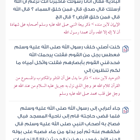
البادية فقال أتانا رسولك فأخبرنا أنك تزعم أن الله
أرسلك قال صدق قال فمن خلق السماء ؟ قال الله
قال فمن خلق الأرض ؟ قال الج
الإيمان لابن منده > ذكر بيعة النبي صلى الله عليه وسلم أصحابه على شهادة
أن لا إله إلا الله، وأن محمدا رسول الله
كنت أصلي خلف رسول الله صلى الله عليه وسلم
فعطس رجل من القوم فقلت يرحمك الله
فحدقني القوم بأبصارهم فقلت واثكل أمياه ما
لكم تنظرون إلي
التوحيد لابن منده > ذكر ما يدل على أن المتلو والمكتوب والمسموع من
القرآن كلام الله عز وجل الذي نزل به جبريل عليه السلام من عند الله عز
وجل على قلب محمد صلى الله عليه وسلم
جاء أعرابي إلى رسول الله صلى الله عليه وسلم
فلما قضى حاجته قام إلى ناحية المسجد فبال
فصاح به أصحاب النبي صلى الله عليه وسلم قال
فكفهم عنه ثم أمر بدلو من ماء فصبه على بوله
الجزء الأول فوجب بهذين الحديثين إزالة النجاسات