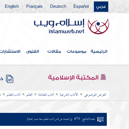
عربي
Español
Deutsch
Français
English
الرئيسية
موسوعات
مقالات
الفتوى
الاستشارات
المكتبة الإسلامية
كتب
العرض الموضوعي
الآداب الشرعية
آداب المعاملة
العلم
آداب المعلم
م
عدد النتائج : 473
في البحث عن (من آداب المعلم سعة صدر العالم)