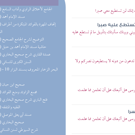
(31) الجامع لأخلاق الراوي وآداب السامع
ك إنك لن تستطيع معي صبرا
(23) مسند الإمام أحمد
(22) إتحاف 
 تستطع عليه صبرا
يني وبينك سأنبئك بتأويل ما لم تستطع عليه
ال
(19) التوضيح لشرح الجامع الصحيح
(15) حاشية مسند الإمام أحمد بن حنبل
(14) عمدة القاري شرح صحيح البخاري
 تدعون من دونه لا يستطيعون نصركم ولا
(12) السنن الكبرى للنسائي
(12) البحر 
(12) صحيح ابن حبان
وسى هل أتبعك على أن تعلمن مما علمت
(11) مجمع الزاوئد ومنبع الفوائد
(11) فتح الباري شرح صحيح البخاري
(10) الفقيه والمتفقه
سرا
(10) مسند أبي يعلى الموصلي
وسى هل أتبعك على أن تعلمن مما علمت
(10) صحيح البخاري
(7) شرح السيوطي لسنن النسائي