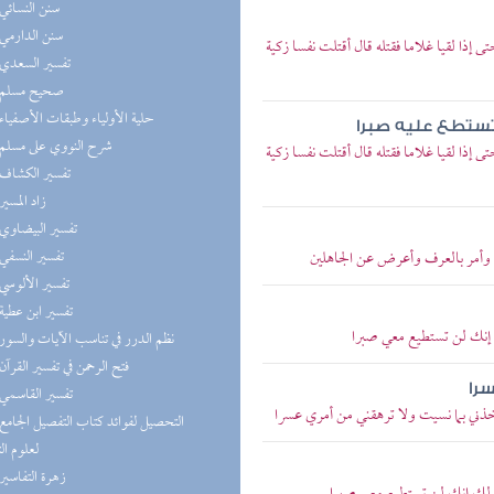
(7) سنن النسائي
(6) سنن الدارمي
إذا لقيا غلاما فقتله قال أقتلت نفسا زكية
(6) تفسير السعدي
(6) صحيح مسلم
(6) حلية الأولياء وطبقات الأصفياء
 تستطع عليه صبرا
(6) شرح النووي على مسلم
إذا لقيا غلاما فقتله قال أقتلت نفسا زكية
(5) تفسير الكشاف
(5) زاد المسير
(5) تفسير البيضاوي
(5) تفسير النسفي
و وأمر بالعرف وأعرض عن الجاهلين
(5) تفسير الألوسي
(5) تفسير ابن عطية
ل إنك لن تستطيع معي صبرا
(5) نظم الدرر في تناسب الآيات والسور
(5) فتح الرحمن في تفسير القرآن
سرا
(5) تفسير القاسمي
اخذني بما نسيت ولا ترهقني من أمري عسرا
لعلوم ال
(5) زهرة التفاسير