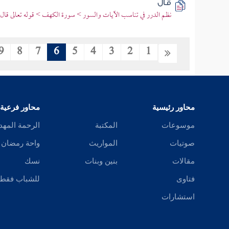
قال
نظم الدرر في تناسب الآيات والسور > سورة الكهف > قوله تعالى قال 
9
8
7
6
5
4
3
2
1
محاور رئيسية
محاور فرعية
موسوعات
المكتبة
الرحمة المهد
صوتيات
المواريث
واحة رمضان
مقالات
بنين وبنات
نسك
فتاوى
للشباب فقط
استشارات