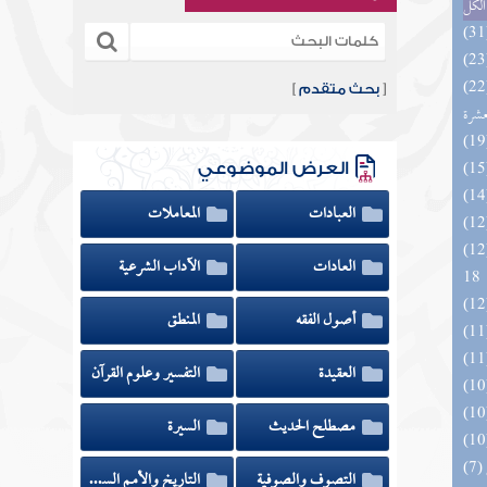
الكل
المهرة بالفوائد المبتكرة من أطراف
[
بحث متقدم
]
عشرة
العرض الموضوعي
العبادات
المعاملات
الزخار المعروف بمسند البزار 10 -
العادات
الآداب الشرعية
18
أصول الفقه
المنطق
العقيدة
التفسير وعلوم القرآن
مصطلح الحديث
السيرة
التصوف والصوفية
التاريخ والأمم السابقة