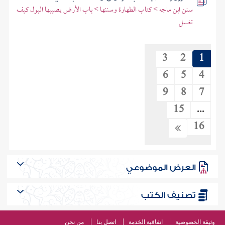
سنن ابن ماجه > كتاب الطهارة وسننها > باب الأرض يصيبها البول كيف
تغسل
3
2
1
6
5
4
9
8
7
15
...
16
العرض الموضوعي
تصنيف الكتب
وثيقة الخصوصية
اتفاقية الخدمة
اتصل بنا
من نحن