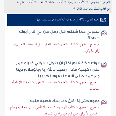
العرض الموضوعي
الآداب الشرعية
آداب المعاملة
العلم
آداب المعلم
تراجم الأعلام
من آداب المعلم سعة صدر العالم
عدد النتائج : 473
في البحث عن (من آداب المعلم سعة صدر العالم)
سلوني عما شئتم قال رجل من أبي قال أبوك
حذافة
صحيح البخاري > كتاب العلم > باب الغضب في الموعظة والتعليم إذا
رأى ما يكره
أبوك حذافة ثم أكثر أن يقول سلوني فبرك عمر
على ركبتيه فقال رضينا بالله ربا وبالإسلام دينا
وبمحمد صلى الله عليه وسلم نبيا
صحيح البخاري > كتاب العلم > باب من برك على ركبتيه عند الإمام أو
المحدث
دعوه حتى إذا فرغ دعا بماء فصبه عليه
صحيح البخاري > كتاب الوضوء > باب ترك النبي صلى الله عليه وسلم
والناس الأعرابي حتى فرغ من بوله في المسجد