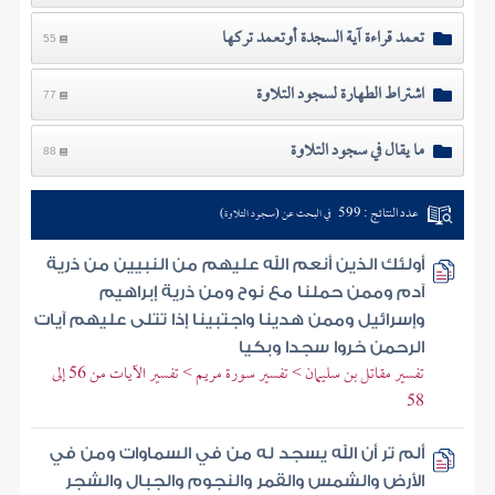
تعمد قراءة آية السجدة أوتعمد تركها
55
اشتراط الطهارة لسجود التلاوة
77
ما يقال في سجود التلاوة
88
عدد النتائج : 599
في البحث عن (سجود التلاوة)
أولئك الذين أنعم الله عليهم من النبيين من ذرية
آدم وممن حملنا مع نوح ومن ذرية إبراهيم
وإسرائيل وممن هدينا واجتبينا إذا تتلى عليهم آيات
الرحمن خروا سجدا وبكيا
تفسير مقاتل بن سليمان > تفسير سورة مريم > تفسير الآيات من 56 إلى
58
ألم تر أن الله يسجد له من في السماوات ومن في
الأرض والشمس والقمر والنجوم والجبال والشجر