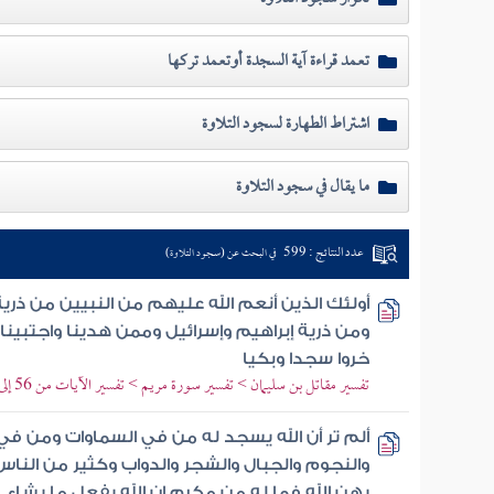
تعمد قراءة آية السجدة أوتعمد تركها
اشتراط الطهارة لسجود التلاوة
ما يقال في سجود التلاوة
عدد النتائج : 599
في البحث عن (سجود التلاوة)
أولئك الذين أنعم الله عليهم من النبيين من ذري
ومن ذرية إبراهيم وإسرائيل وممن هدينا واجتبينا 
خروا سجدا وبكيا
تفسير مقاتل بن سليمان > تفسير سورة مريم > تفسير الآيات من 56 إلى 58
ألم تر أن الله يسجد له من في السماوات ومن في
والنجوم والجبال والشجر والدواب وكثير من النا
يهن الله فما له من مكرم إن الله يفعل ما يشاء