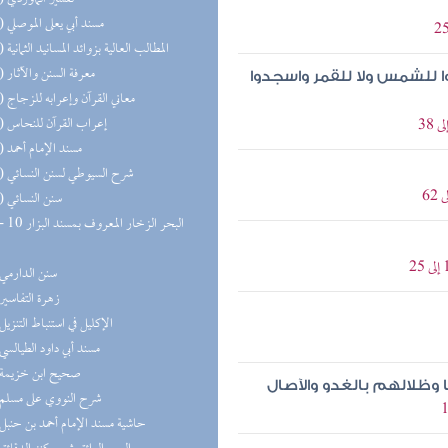
(14) مسند أبي يعلى الموصلي
(13) المطالب العالية بزوائد المسانيد الثمانية
(13) معرفة السنن والآثار
وا للشمس ولا للقمر واسجدوا
(12) معاني القرآن وإعرابه للزجاج
(12) إعراب القرآن للنحاس
(12) مسند الإمام أحمد
(10) شرح السيوطي لسنن النسائي
(10) سنن النسائي
(9) سنن الدارمي
(8) زهرة التفاسير
(7) الإكليل في استنباط التنزيل
(6) مسند أبي داود الطيالسي
(5) صحيح ابن خزيمة
وظلالهم بالغدو والآصال
(5) شرح النووي على مسلم
(5) حاشية مسند الإمام أحمد بن حنبل