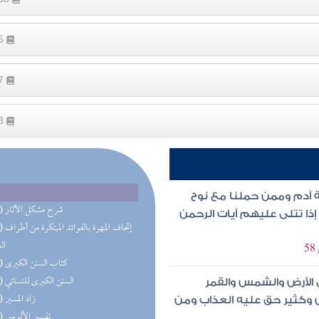
55
77
88
ة آدم وممن حملنا مع نوح
(34) شرح مشكل الآثار
إذا تتلى عليهم آيات الرحمن
(25) إتحاف 
ال
(18) كتاب السنن الكبرى
(16) السنن الكبرى للنسائي
 الأرض والشمس والقمر
(16) زاد المسير
س وكثير حق عليه العذاب ومن
(16) تفسير الألوسي