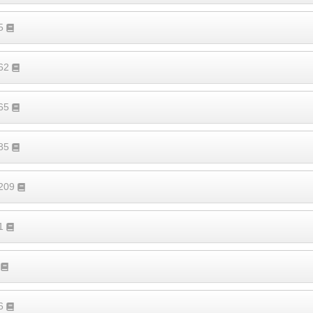
45
262
165
185
1209
81
2
16