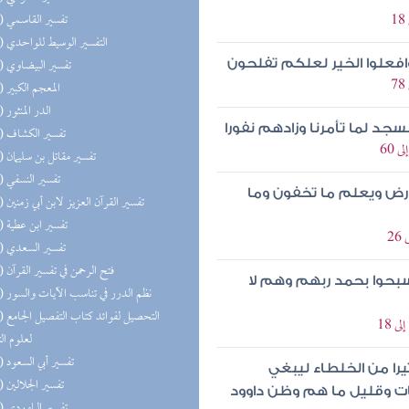
(16) تفسير القاسمي
(15) التفسير الوسيط للواحدي
(15) تفسير البيضاوي
 وافعلوا الخير لعلكم تفلحون
(15) المعجم الكبير
(15) الدر المنثور
سجد لما تأمرنا وزادهم نفورا
(14) تفسير الكشاف
(14) تفسير مقاتل بن سليمان
(14) تفسير النسفي
لأرض ويعلم ما تخفون وما
(14) تفسير القرآن العزيز لابن أبي زمنين
(14) تفسير ابن عطية
(14) تفسير السعدي
(14) فتح الرحمن في تفسير القرآن
 وسبحوا بحمد ربهم وهم لا
(14) نظم الدرر في تناسب الآيات والسور
(14) التحص
لعلوم ال
(14) تفسير أبي السعود
را من الخلطاء ليبغي
(14) تفسير الجلالين
ات وقليل ما هم وظن داوود
(14) تفسير الماوردي