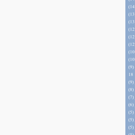
(9) البحر الزخار المعروف بمسند البزار 10 -
18