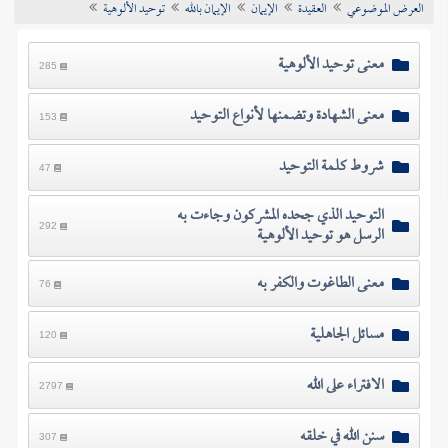
العرض الموضوعي
العقيدة
الإيمان
الإيمان بالله
توحيد الألوهية
تراجم الأعلام
معنى توحيد الألوهية
285
معنى الشهادة وتضمنها لأنواع التوحيد
153
شروط كلمة التوحيد
47
التوحيد الذي جحده المشركون وجاءت به
الرسل هو توحيد الألوهية
292
معنى الطاغوت والكفر به
76
مسائل الجاهلية
120
الافتراء على الله
2797
سنن الله في خلقه
307