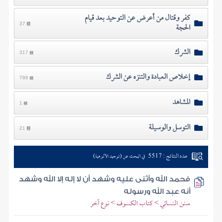
كفر وقتال من أعرض عن التوحيد بعد قيام
الحجة
37
الشرك
317
إخلاص العبادة والتنزه عن الشرك
786
المشاهد
1
التوسل والوسيلة
21
عدد النتائج : 5517
في البحث عن (توحيد الألوهية)
فحمد الله وأثنى عليه وشهد أن لا إله إلا الله وشهد
أنه عبد الله ورسوله
سنن النسائي > كتاب الكسوف > نوع آخر