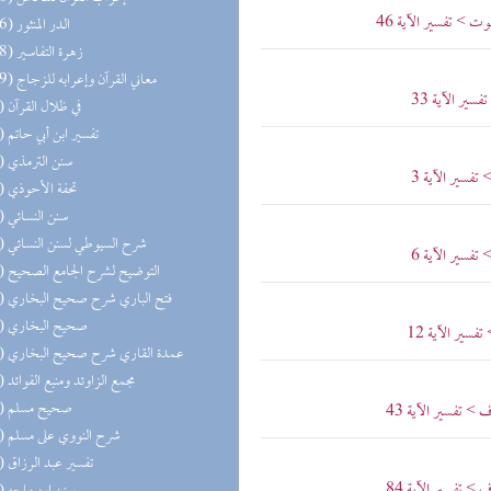
ت > تفسير الآية 46
(126) الدر المنثور
(118) زهرة التفاسير
(109) معاني القرآن وإعرابه للزجاج
ير الآية 33
(95) في ظلال القرآن
(82) تفسير ابن أبي حاتم
(61) سنن الترمذي
تفسير الآية 3
(61) تحفة الأحوذي
(57) سنن النسائي
(57) شرح السيوطي لسنن النسائي
تفسير الآية 6
(55) التوضيح لشرح الجامع الصحيح
(53) فتح الباري شرح صحيح البخاري
(51) صحيح البخاري
سير الآية 12
(49) عمدة القاري شرح صحيح البخاري
(45) مجمع الزاوئد ومنبع الفوائد
(44) صحيح مسلم
> تفسير الآية 43
(44) شرح النووي على مسلم
(44) تفسير عبد الرزاق
> تفسير الآية 84