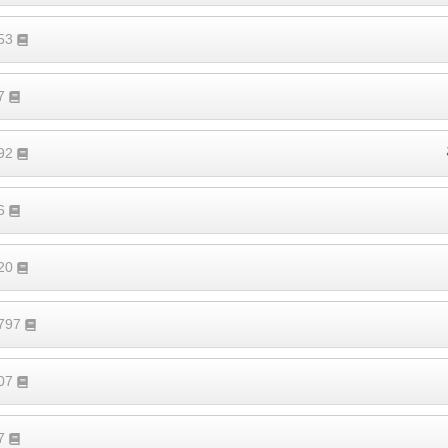
153
47
292
76
120
2797
307
37