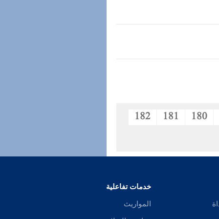
182
181
180
خدمات تفاعلية
اة
المواريث