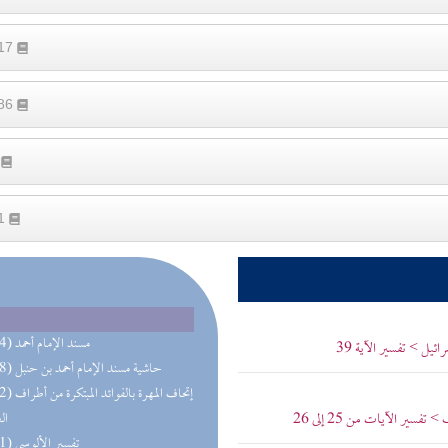
317
786
1
21
(364) مسند الإمام أحمد
يل > تفسير الآية 39
(198) حاشية مسند الإمام أحمد بن حنبل
(182) إتحاف المهرة 
ير الآيات من 25 إلى 26
ال
(171) تفسير الألوسي