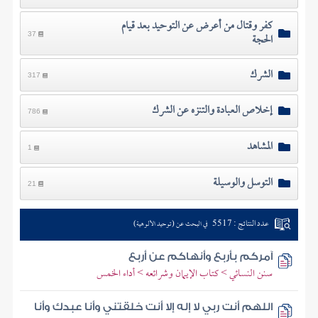
كفر وقتال من أعرض عن التوحيد بعد قيام
الحجة
37
الشرك
317
إخلاص العبادة والتنزه عن الشرك
786
المشاهد
1
التوسل والوسيلة
21
عدد النتائج : 5517
في البحث عن (توحيد الألوهية)
آمركم بأربع وأنهاكم عن أربع
سنن النسائي > كتاب الإيمان وشرائعه > أداء الخمس
اللهم أنت ربي لا إله إلا أنت خلقتني وأنا عبدك وأنا