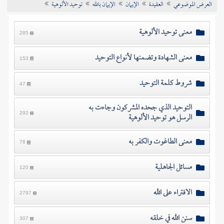
العرض الموضوعي
العقيدة
الإيمان
الإيمان بالله
توحيد الألوهية
تراجم الأعلام
معنى توحيد الألوهية
285
معنى الشهادة وتضمنها لأنواع التوحيد
153
شروط كلمة التوحيد
47
التوحيد الذي جحده المشركون وجاءت به
الرسل هو توحيد الألوهية
292
معنى الطاغوت والكفر به
76
مسائل الجاهلية
120
الافتراء على الله
2797
سنن الله في خلقه
307