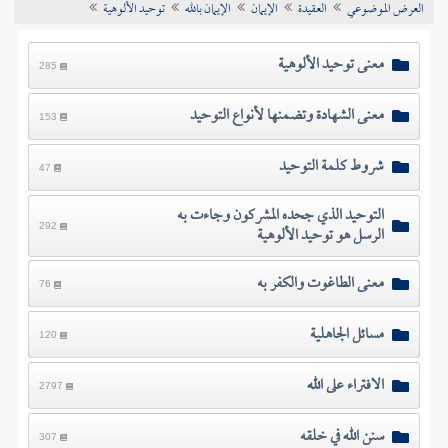
العرض الموضوعي
العقيدة
الإيمان
الإيمان بالله
توحيد الألوهية
تراجم الأعلام
معنى توحيد الألوهية
285
معنى الشهادة وتضمنها لأنواع التوحيد
153
شروط كلمة التوحيد
47
التوحيد الذي جحده المشركون وجاءت به
الرسل هو توحيد الألوهية
292
معنى الطاغوت والكفر به
76
مسائل الجاهلية
120
الافتراء على الله
2797
سنن الله في خلقه
307