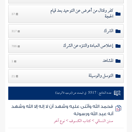
كفر وقتال من أعرض عن التوحيد بعد قيام
الحجة
37
الشرك
317
إخلاص العبادة والتنزه عن الشرك
786
المشاهد
1
التوسل والوسيلة
21
عدد النتائج : 5517
في البحث عن (توحيد الألوهية)
فحمد الله وأثنى عليه وشهد أن لا إله إلا الله وشهد
أنه عبد الله ورسوله
سنن النسائي > كتاب الكسوف > نوع آخر