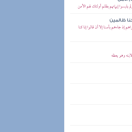
م يلبسوا إيمانهم بظلم أولئك لهم الأمن
كنا ظالمين
م إذ جاءهم بأسنا إلا أن قالوا إنا كنا
لابنه وهو يعظه