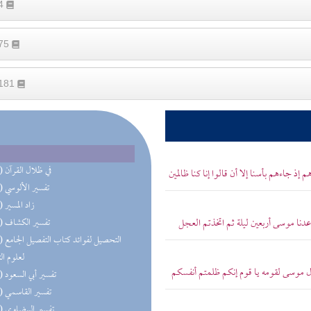
54
175
2181
(14) في ظلال القرآن
إذ جاءهم بأسنا إلا أن قالوا إنا كنا ظالمين
(12) تفسير الألوسي
(12) زاد المسير
دنا موسى أربعين ليلة ثم اتخذتم العجل
(11) تفسير الكشاف
(10) التحص
لعلوم ال
ل موسى لقومه يا قوم إنكم ظلمتم أنفسكم
(10) تفسير أبي السعود
(10) تفسير القاسمي
(10) تفسير البيضاوي