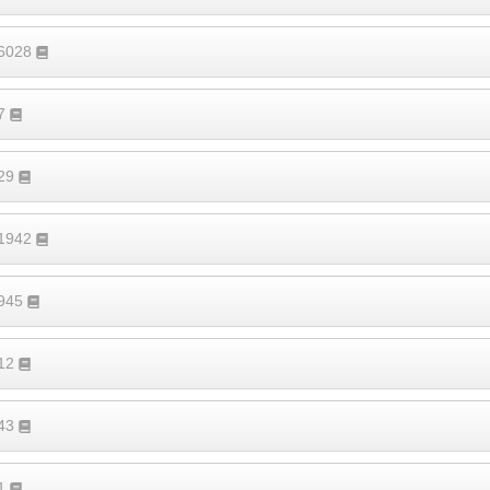
16028
27
329
11942
2945
812
143
71