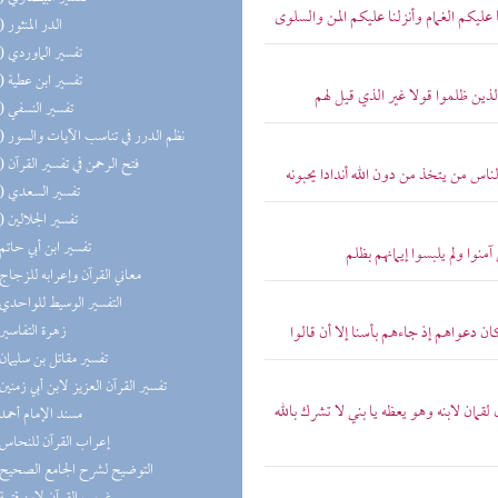
ليكم الغمام وأنزلنا عليكم المن والسلوى
(10) الدر المنثور
(10) تفسير الماوردي
(10) تفسير ابن عطية
ذين ظلموا قولا غير الذي قيل لهم
(10) تفسير النسفي
(10) نظم الدرر في تناسب الآيات والسور
(10) فتح الرحمن في تفسير القرآن
اس من يتخذ من دون الله أندادا يحبونه
(10) تفسير السعدي
(10) تفسير الجلالين
(9) تفسير ابن أبي حاتم
نوا ولم يلبسوا إيمانهم بظلم
(9) معاني القرآن وإعرابه للزجاج
(9) التفسير الوسيط للواحدي
(9) زهرة التفاسير
 دعواهم إذ جاءهم بأسنا إلا أن قالوا
(9) تفسير مقاتل بن سليمان
(9) تفسير القرآن العزيز لابن أبي زمنين
مان لابنه وهو يعظه يا بني لا تشرك بالله
(9) مسند الإمام أحمد
(8) إعراب القرآن للنحاس
(6) التوضيح لشرح الجامع الصحيح