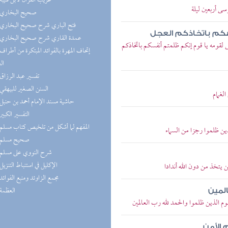
(6) غريب القرآن لابن قتيبة
سى أربعين ليلة
(5) صحيح البخاري
(5) فتح الباري شرح صحيح البخاري
سكم باتخاذكم العجل
(5) عمدة القاري شرح صحيح البخاري
ى لقومه يا قوم إنكم ظلمتم أنفسكم باتخاذكم
ال
(3) تفسير عبد الرزاق
(3) السنن الصغير للبيهقي
الغمام
(3) حاشية مسند الإمام أحمد بن حنبل
(2) التفسير الكبير
(2) المفهم لما أشكل من تلخيص كتاب مسلم
لذين ظلموا رجزا من السماء
(2) صحيح مسلم
(2) شرح النووي على مسلم
(2) الإكليل في استنباط التنزيل
 يتخذ من دون الله أندادا
(2) مجمع الزاوئد ومنبع الفوائد
(2) العظمة
المين
قوم الذين ظلموا والحمد لله رب العالمين
 الأمن