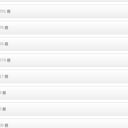
2091
176
155
1074
317
83
30
106