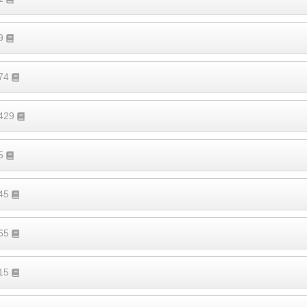
39
374
1429
65
245
165
115