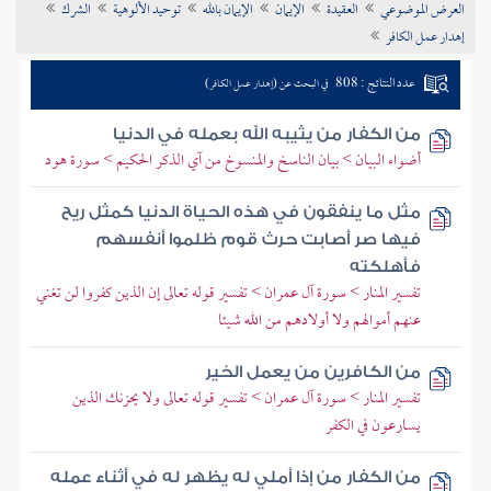
العرض الموضوعي
العقيدة
الإيمان
الإيمان بالله
توحيد الألوهية
الشرك
تراجم الأعلام
إهدار عمل الكافر
عدد النتائج : 808
في البحث عن (إهدار عمل الكافر)
من الكفار من يثيبه الله بعمله في الدنيا
أضواء البيان > بيان الناسخ والمنسوخ من آي الذكر الحكيم > سورة هود
مثل ما ينفقون في هذه الحياة الدنيا كمثل ريح
فيها صر أصابت حرث قوم ظلموا أنفسهم
فأهلكته
تفسير المنار > سورة آل عمران > تفسير قوله تعالى إن الذين كفروا لن تغني
عنهم أموالهم ولا أولادهم من الله شيئا
من الكافرين من يعمل الخير
تفسير المنار > سورة آل عمران > تفسير قوله تعالى ولا يحزنك الذين
يسارعون في الكفر
من الكفار من إذا أملي له يظهر له في أثناء عمله