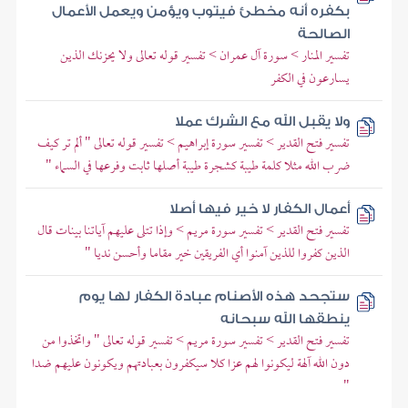
بكفره أنه مخطئ فيتوب ويؤمن ويعمل الأعمال
الصالحة
تفسير المنار > سورة آل عمران > تفسير قوله تعالى ولا يحزنك الذين
يسارعون في الكفر
ولا يقبل الله مع الشرك عملا
تفسير فتح القدير > تفسير سورة إبراهيم > تفسير قوله تعالى " ألم تر كيف
ضرب الله مثلا كلمة طيبة كشجرة طيبة أصلها ثابت وفرعها في السماء "
أعمال الكفار لا خير فيها أصلا
تفسير فتح القدير > تفسير سورة مريم > وإذا تتلى عليهم آياتنا بينات قال
الذين كفروا للذين آمنوا أي الفريقين خير مقاما وأحسن نديا "
ستجحد هذه الأصنام عبادة الكفار لها يوم
ينطقها الله سبحانه
تفسير فتح القدير > تفسير سورة مريم > تفسير قوله تعالى " واتخذوا من
دون الله آلهة ليكونوا لهم عزا كلا سيكفرون بعبادتهم ويكونون عليهم ضدا
"