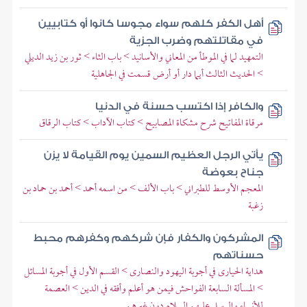
أهل الكفر كلهم سواء مجوسا كانوا أو كتابيين
في مقاتلتهم وضرب الجزية
التمهيد لما في الموطأ من المعاني والأسانيد > باب الثاء > ثور بن زيد الديلي
> الحديث الثالث أيما دار أو أرض قسمت في الجاهلية
والكافر إذا اكتسب حسنة في الدنيا
مرقاة المفاتيح شرح مشكاة المصابيح > كتاب الآداب > كتاب الرقاق
يأتي الرجل العظيم السمين يوم القيامة لا يزن
جناح بعوضة
المعجم الأوسط للطبراني > باب الألف > من اسمه أحمد > أحمد بن حماد بن
زغبة
المشركون والكفار فإن شركهم وكفرهم محبط
حسناتهم
هداية الحيارى في أجوبة اليهود والنصارى > القسم الأول في أجوبة المسائل
> المسألة السابعة الفواحش فيمن هو أعلم وأفقه في الدين > العصمة
للأنبياء والرسل عليهم السلام دون غيرهم