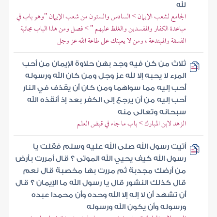
لله
الجامع لشعب الإيمان > السادس والستون من شعب الإيمان "وهو باب في
مباعدة الكفار والمفسدين والغلظ عليهم " > فصل ومن هذا الباب مجانبة
الفسقة والمبتدعة ، ومن لا يعينك على طاعة الله عز وجل
ثلاث من كن فيه وجد بهن حلاوة الإيمان من أحب
المرء لا يحبه إلا لله عز وجل ومن كان الله ورسوله
أحب إليه مما سواهما ومن كان أن يقذف في النار
أحب إليه من أن يرجع إلى الكفر بعد إذ أنقذه الله
سبحانه وتعالى منه
الزهد لابن المبارك > باب ما جاء في قبض العلم
أتيت رسول الله صلى الله عليه وسلم فقلت يا
رسول الله كيف يحيي الله الموتى ؟ قال أمررت بأرض
من أرضك مجدبة ثم مررت بها مخصبة قال نعم
قال كذلك النشور قال يا رسول الله ما الإيمان ؟ قال
أن تشهد أن لا إله إلا الله وحده وأن محمدا عبده
ورسوله وأن يكون الله ورسوله