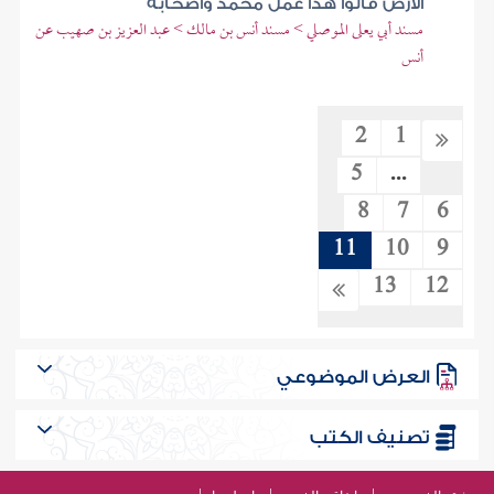
الأرض قالوا هذا عمل محمد وأصحابه
مسند أبي يعلى الموصلي > مسند أنس بن مالك > عبد العزيز بن صهيب عن
أنس
2
1
5
...
8
7
6
11
10
9
13
12
العرض الموضوعي
تصنيف الكتب