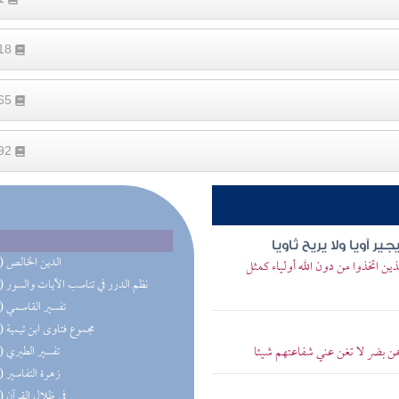
118
865
192
 آويا ولا يريح ثاويا
(67) الدين الخالص
ين اتخذوا من دون الله أولياء كمثل
(38) نظم الدرر في تناسب الآيات والسور
(32) تفسير القاسمي
(31) مجموع فتاوى ابن تيمية
حمن بضر لا تغن عني شفاعتهم شيئا
(29) تفسير الطبري
(27) زهرة التفاسير
(27) في ظلال القرآن