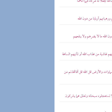
حا جعلا له شركاء فيما آتاهما
ورهبانهم أربابا من دون الله
ن الله ما لا يضرهم ولا ينفعهم
هم غاشية من عذاب الله أو تأتيهم الساعة
سماوات والأرض قل الله قل أفاتخذتم من
لا تستعجلوه سبحانه وتعالى عما يشركون