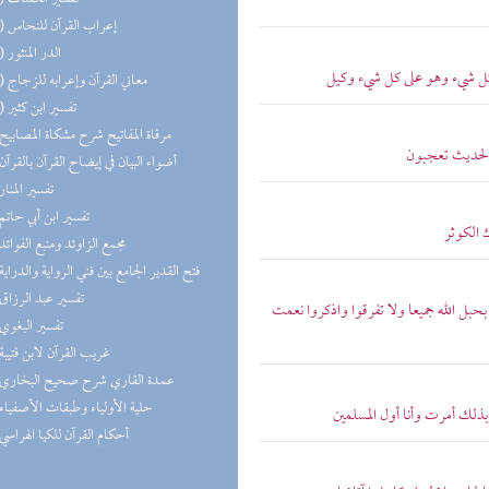
(15) إعراب القرآن للنحاس
(13) الدر المنثور
ق كل شيء وهو على كل شيء وكيل
(12) معاني القرآن وإعرابه للزجاج
(11) تفسير ابن كثير
(8) مرقاة المفاتيح شرح مشكاة المصابيح
 الحديث تعجبون
(7) أضواء البيان في إيضاح القرآن بالقرآن
(7) تفسير المنار
(7) تفسير ابن أبي حاتم
ك الكوثر
(7) مجمع الزاوئد ومنبع الفوائد
(7) فتح القدير الجامع بين فني الرواية والدراية
(6) تفسير عبد الرزاق
حبل الله جميعا ولا تفرقوا واذكروا نعمت
(6) تفسير البغوي
(5) غريب القرآن لابن قتيبة
(5) عمدة القاري شرح صحيح البخاري
(4) حلية الأولياء وطبقات الأصفياء
بذلك أمرت وأنا أول المسلمين
(4) أحكام القرآن للكيا الهراسي