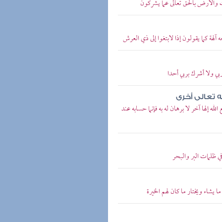
ت والأرض بالحق تعالى عما يشركون
آلهة كما يقولون إذا لابتغوا إلى ذي العرش
بي ولا أشرك بربي أحدا
ه تعالى أخرى
ه إلها آخر لا برهان له به فإنما حسابه عند
ي ظلمات البر والبحر
يشاء ويختار ما كان لهم الخيرة