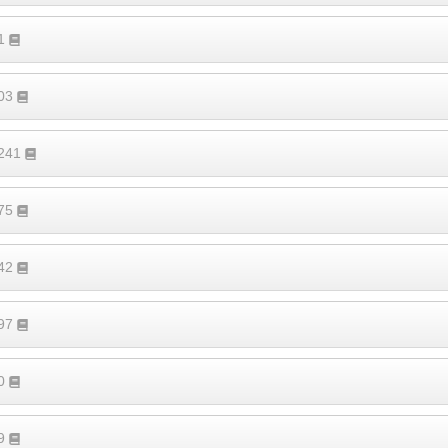
81
103
2241
475
242
297
70
69