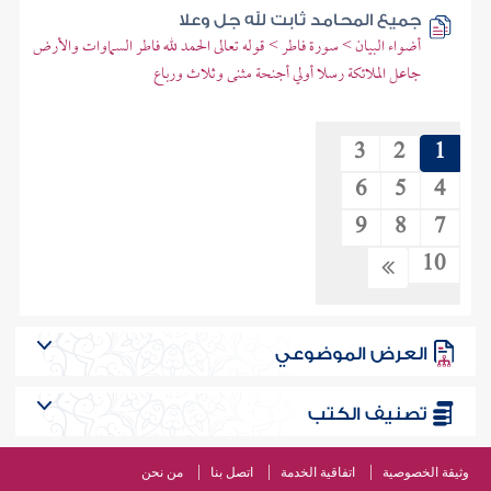
جميع المحامد ثابت لله جل وعلا
أضواء البيان > سورة فاطر > قوله تعالى الحمد لله فاطر السماوات والأرض
جاعل الملائكة رسلا أولي أجنحة مثنى وثلاث ورباع
3
2
1
6
5
4
9
8
7
10
العرض الموضوعي
تصنيف الكتب
وثيقة الخصوصية
اتفاقية الخدمة
اتصل بنا
من نحن