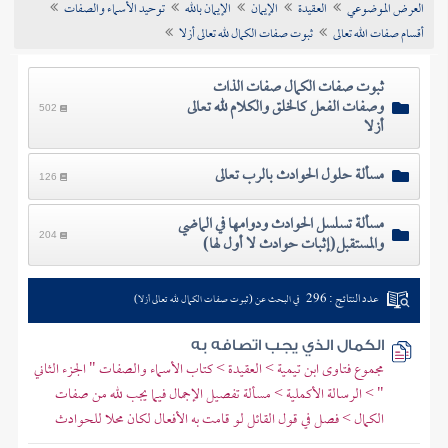
العرض الموضوعي
العقيدة
الإيمان
الإيمان بالله
توحيد الأسماء والصفات
تراجم الأعلام
أقسام صفات الله تعالى
ثبوت صفات الكمال لله تعالى أزلا
ثبوت صفات الكمال صفات الذات
وصفات الفعل كالخلق والكلام لله تعالى
502
أزلا
مسألة حلول الحوادث بالرب تعالى
126
مسألة تسلسل الحوادث ودوامها في الماضي
والمستقبل(إثبات حوادث لا أول لها)
204
عدد النتائج : 296
في البحث عن (ثبوت صفات الكمال لله تعالى أزلا)
الكمال الذي يجب اتصافه به
مجموع فتاوى ابن تيمية > العقيدة > كتاب الأسماء والصفات " الجزء الثاني
" > الرسالة الأكملية > مسألة تفصيل الإجمال فيما يجب لله من صفات
الكمال > فصل في قول القائل لو قامت به الأفعال لكان محلا للحوادث