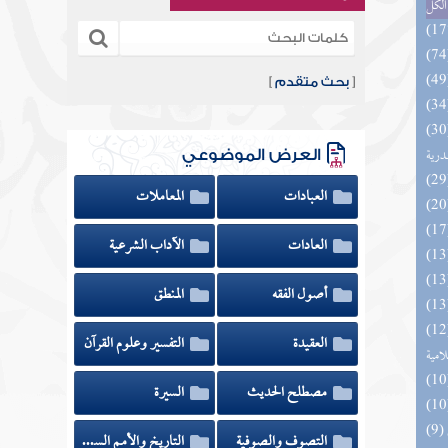
الكل
[
بحث متقدم
]
السنة النبوية في نقض كلام الشيعة
درية
العرض الموضوعي
العبادات
المعاملات
العادات
الآداب الشرعية
أصول الفقه
المنطق
تلبيس الجهمية في تأسيس بدعهم
العقيدة
التفسير وعلوم القرآن
لامية
مصطلح الحديث
السيرة
التصوف والصوفية
التاريخ والأمم السابقة