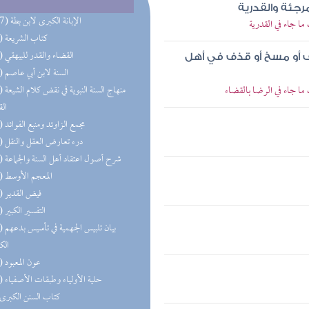
جئة والقدرية
(177) الإبانة الكبرى لابن بطة
ا جاء في القدرية
(74) كتاب الشريعة
(49) القضاء والقدر للبيهقي
 أو مسخ أو قذف في أهل
(34) السنة لابن أبي عاصم
ا جاء في الرضا بالقضاء
(30) منهاج 
الق
(29) مجمع الزاوئد ومنبع الفوائد
(20) درء تعارض العقل والنقل
(17) شرح أصول اعتقاد أهل السنة والجماعة
(13) المعجم الأوسط
(13) فيض القدير
(13) التفسير الكبير
(12) بيان 
الك
(10) عون المعبود
(10) حلية الأولياء وطبقات الأصفياء
(9) كتاب السنن الكبرى