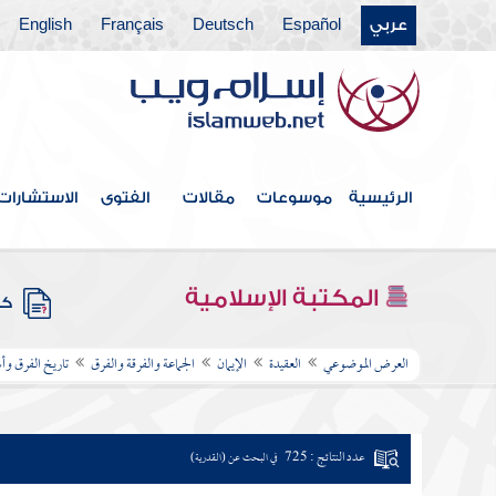
عربي
Español
Deutsch
Français
English
الرئيسية
موسوعات
مقالات
الفتوى
الاستشارات
المكتبة الإسلامية
كتب
العرض الموضوعي
العقيدة
الإيمان
الجماعة والفرقة والفرق
تاريخ الفرق و
عدد النتائج : 725
في البحث عن (القدرية)