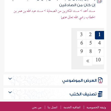
إن كان من الصادقين
مسند أحمد > مسند المكثرين من الصحابة > مسند عبد الله بن عمر بن
الخطاب رضي الله تعالى عنهما
3
2
1
6
5
4
9
8
7
10
العرض الموضوعي
تصنيف الكتب
وثيقة الخصوصية
اتفاقية الخدمة
اتصل بنا
من نحن