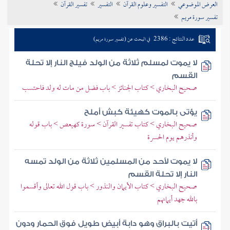
العرض الموضوعي
التفسير وعلوم القرآن
التفسير
تفسير القرآن
تراجم الأعلام
تفسير سورة مريم
عدد النتائج : 2386
في البحث عن (تفسير سورة مريم)
لا يموت لمسلم ثلاثة من الولد فيلج النار إلا تحلة
القسم
صحيح البخاري > كتاب الجنائز > باب فضل من مات له ولد فاحتسب
يؤتى بالموت كهيئة كبش أملح
صحيح البخاري > كتاب تفسير القرآن > سورة كهيعص > باب قوله
وأنذرهم يوم الحسرة
لا يموت لأحد من المسلمين ثلاثة من الولد تمسه
النار إلا تحلة القسم
صحيح البخاري > كتاب الأيمان والنذور > باب قول الله تعالى وأقسموا
بالله جهد أيمانهم
أتيت بالبراق وهو دابة أبيض طويل فوق الحمار ودون