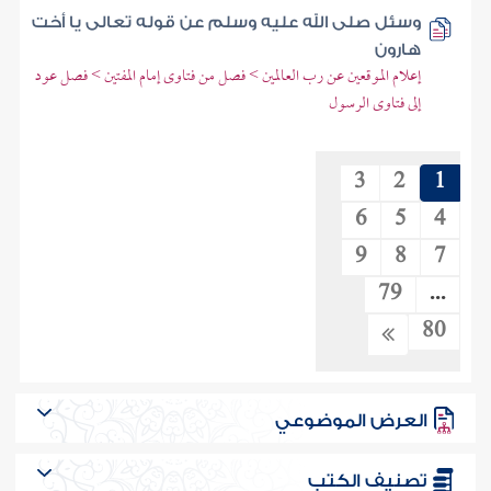
وسئل صلى الله عليه وسلم عن قوله تعالى يا أخت
هارون
إعلام الموقعين عن رب العالمين > فصل من فتاوى إمام المفتين > فصل عود
إلى فتاوى الرسول
3
2
1
6
5
4
9
8
7
79
...
80
العرض الموضوعي
تصنيف الكتب