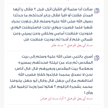
سألت أبا سلمة أي القرآن أنزل قبل ؟ فقال يا أيها
المدثر فقلت أو اقرأ فقال جابر أحدثكم ما حدثنا
رسول الله صلى الله عليه وسلم قال جاورت بحراء
شهرا فلما قضيت جواري نزلت فاستبطنت الوادي
فنوديت فنظرت أمامي وخلفي وعن يميني وعن
شمالي فلم أر أحدا ثم نوديت فنظرت فل
مسند أبي يعلى الموصلي > مسند جابر
أسري بالنبي صلى الله عليه وسلم إلى بيت
المقدس ثم جاء من ليلته فحدثهم بمسيره
وبعلامة بيت المقدس وبعيرهم قال قال أناس
نحن لا نصدق محمدا فارتدوا كفارا فضرب الله
أعناقهم مع أبي جهل قال وقال أبو جهل يخوفنا
محمد بشجرة الزقوم ؟ هاتوا تمرا وزبدا تزقموا قال
ورأى ا
مسند أبي يعلى الموصلي > أول مسند ابن عباس