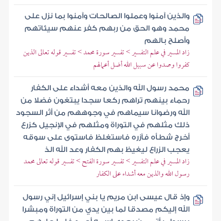
والذين آمنوا وعملوا الصالحات وآمنوا بما نزل على
محمد وهو الحق من ربهم كفر عنهم سيئاتهم
وأصلح بالهم
زاد المسير في علم التفسير > تفسير سورة محمد > تفسير قوله تعالى الذين
كفروا وصدوا عن سبيل الله أضل أعمالهم
محمد رسول الله والذين معه أشداء على الكفار
رحماء بينهم تراهم ركعا سجدا يبتغون فضلا من
الله ورضوانا سيماهم في وجوههم من أثر السجود
ذلك مثلهم في التوراة ومثلهم في الإنجيل كزرع
أخرج شطأه فآزره فاستغلظ فاستوى على سوقه
يعجب الزراع ليغيظ بهم الكفار وعد الله الذ
زاد المسير في علم التفسير > تفسير سورة الفتح > تفسير قوله تعالى محمد
رسول الله والذين معه أشداء على الكفار
وإذ قال عيسى ابن مريم يا بني إسرائيل إني رسول
الله إليكم مصدقا لما بين يدي من التوراة ومبشرا