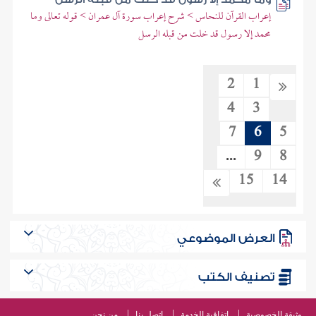
إعراب القرآن للنحاس > شرح إعراب سورة آل عمران > قوله تعالى وما
محمد إلا رسول قد خلت من قبله الرسل
2
1
4
3
7
6
5
...
9
8
15
14
العرض الموضوعي
تصنيف الكتب
وثيقة الخصوصية
اتفاقية الخدمة
اتصل بنا
من نحن