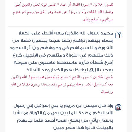
تفسير الجلالين > سورة القتال أو محمد > تفسير قوله تعالى والذين آمنوا
وعملوا الصالحات وآمنوا بما نزل على محمد وهو الحق من ربهم كفر عنهم
سيئاتهم وأصلح بالهم
محمد رسول الله والذين معه أشداء على الكفار
رحماء بينهم تراهم ركعا سجدا يبتغون فضلا من
الله ورضوانا سيماهم في وجوههم من أثر السجود
ذلك مثلهم في التوراة ومثلهم في الإنجيل كزرع
أخرج شطأه فآزره فاستغلظ فاستوى على سوقه
يعجب الزراع ليغيظ بهم الكفار وعد الله الذ
تفسير الجلالين > سورة الفتح > تفسير قوله تعالى محمد رسول الله والذين
معه أشداء على الكفار رحماء بينهم تراهم ركعا سجدا يبتغون فضلا من الله
ورضوانا
وإذ قال عيسى ابن مريم يا بني إسرائيل إني رسول
الله إليكم مصدقا لما بين يدي من التوراة ومبشرا
برسول يأتي من بعدي اسمه أحمد فلما جاءهم
بالبينات قالوا هذا سحر مبين