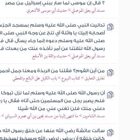
؟ قال إن موسى لما سار ببني إسرائيل من مصر
مسند أبي يعلى الموصلي > حديث أبي موسى الأشعري
تدانيت النبي صلى الله عليه وسلم بمسجد الجزء
أصحابه إليك يا واثلة أي تنح عن وجه النبي صلى ا
صلى الله عليه وسلم دعوه إنما جاء يسأل قال فد
رسول الله لتفتنا عن أمر نأخذه عنك من بعدك قا
مسند أبي يعلى الموصلي > حديث واثلة بن الأسقع
من أين القوم؟ فقلنا من الربذة ومعنا جمل أحمر
تغليق التعليق > كتاب البيوع > باب الكيل على البائع والمعطي
أن رسول الله صلى الله عليه وسلم لما نزل تب
فلم يصبر رجل من المسلمين حتى أتاه فقال يا ر
دعني منك فلن تغني عني من الله شيئا
مسند الشاميين > ما انتهى إلينا من مسند يحيى بن أبي عمرو السيباني > 
سألت عائشة رضي الله عنها عن خلق رسول الله 
كانت خلقه أن يرضى لرضي الله ويسخط لسخطه