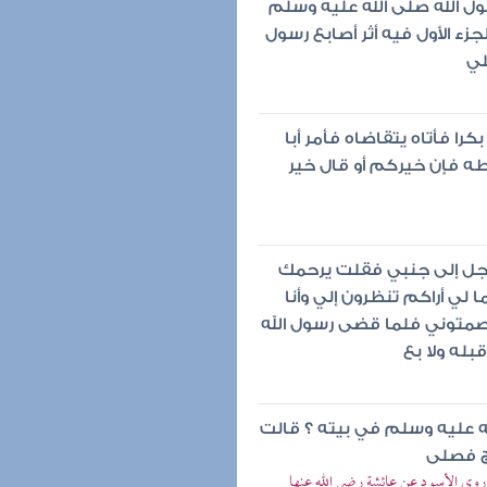
ل الله صلى الله عليه وسلم
ء الأول فيه أثر أصابع رسول
لي
ا فأتاه يتقاضاه فأمر أبا
أعطه فإن خيركم أو قال خير
جل إلى جنبي فقلت يرحمك
 لي أراكم تنظرون إلي وأنا
متوني فلما قضى رسول الله
بله ولا بع
 عليه وسلم في بيته ؟ قالت
ج فصلى
ا روى الأسود عن عائشة رضي الله عنها