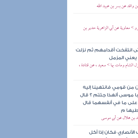
ن واقد عن بسر بن عبيد الله
و > معاوية عن أبي الزاهرية حدير بن
ى انتفخت أقدامهم ثم نزلت
يعني المزمل
ل الشام ومات بها > سعيد ، عن قتادة ،
ن من قومي فانتهينا إليه
ا موسى ألهذا جئتم ؟ قال
ي على ما في أنفسهما قال
عطيها م
يد بن هلال عن أبي موسى
الأنصاري فكان إذا أكل