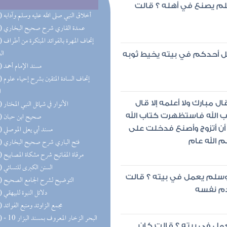
سلم يصنع في أهله ؟ قالت
(73) أخلاق النبي صلى الله عليه وسلم وآدابه
(61) عمدة القاري شرح صحيح البخاري
(57) إتحاف 
ال
ل أحدكم في بيته يخيط ثوبه
(56) مسند الإمام أحمد
(52) إتحاف
ا
(49) الأنوار في شمائل النبي المختار
مبارك ولا أعلمه إلا قال
(49) صحيح ابن حبان
ب الله فاستظهرت كتاب الله
(45) مسند أبي يعلى الموصلي
أن أتزوج وأصنع فدخلت على
(43) فتح الباري شرح صحيح البخاري
 الله عام
(41) مرقاة المفاتيح شرح مشكاة المصابيح
(40) السنن الكبرى للنسائي
 وسلم يعمل في بيته ؟ قالت
(36) التوضيح لشرح الجامع الصحيح
دم نفسه
(35) دلائل النبوة للبيهقي
(33) مجمع الزاوئد ومنبع الفوائد
(33) البحر 
عمل في بيته ؟ قالت كان