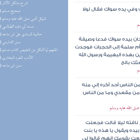
(16) شرح مشكل الآثار
 وفي يده سواك فقال لولا
(16) صحيح مسلم
(16) شمائل النبي صلى الله عليه وسلم
م
(15) مسند أبي داود الطيالسي
(14) حاشية السندي على ابن ماجه
كان بيده سواك فدعا وصيفة
(14) سنن الدارمي
أم سلمة إلى الحجرات فوجدت
(14) المفهم لما أشكل من تلخيص كتاب مسلم
ن بهذه البهيمة ورسول الله
(14) الأدب المفرد للبخاري
ثك بالح
(13) سنن ابن ماجه
م
ن الناس أحد أكره إلي منه
من مقعدي وما من الناس
لى الله عليه وسلم
 ناقته ليلا قالت فجعلت
ده ويقول يا هذه يا بنت
نعت بقومك إنهم قالوا لي