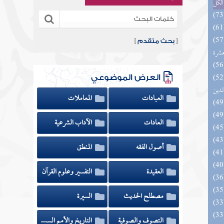
الكل
المهرة بالفوائد المبتكرة من أطراف
[
بحث متقدم
]
عشرة
 السادة المتقين بشرح إحياء علوم
العرض الموضوعي
لدين
العبادات
المعاملات
العادات
الآداب الشرعية
أصول الفقه
المنطق
العقيدة
التفسير وعلوم القرآن
مصطلح الحديث
السيرة
الزخار المعروف بمسند البزار 10 -
التصوف والصوفية
التاريخ والأمم السابقة