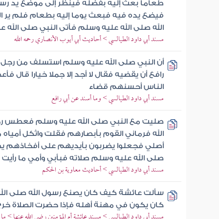
طعاما بعث إليه بفضله فينظر إلى موضع يد رسو
فيضع يده فيه فبعث يوما إليه بطعام فلم ير الجز
الله صلى الله عليه وسلم فأتى النبي صلى الله ع
مسند أبي داود الطيالسي > أحاديث أبي أيوب الأنصاري رحمه الله
أن النبي صلى الله عليه وسلم استسلف من رجل بكر
رافع أن يقضيه فقال لا أجد إلا جملا خيارا قال ف
الناس أحسنهم قضاء
مسند أبي داود الطيالسي > وما أسند عن أبي رافع
صليت مع النبي صلى الله عليه وسلم فعطس ر
الله فرماني القوم بأبصارهم فقلت واثكل أمياه ما
أصلي فجعلوا يضربون بأيديهم على أفخاذهم يص
صلى الله عليه وسلم صلاته فبأبي وأمي ما رأيت ق
مسند أبي داود الطيالسي > أحاديث معاوية بن الحكم
سألت عائشة كيف كان يصنع رسول الله صلى الله
كان يكون في مهنة أهله فإذا حضرت الصلاة خر
مسند أبي داود الطيالسي > مسند عائشة أم المؤمنين رضي الله عنها > م