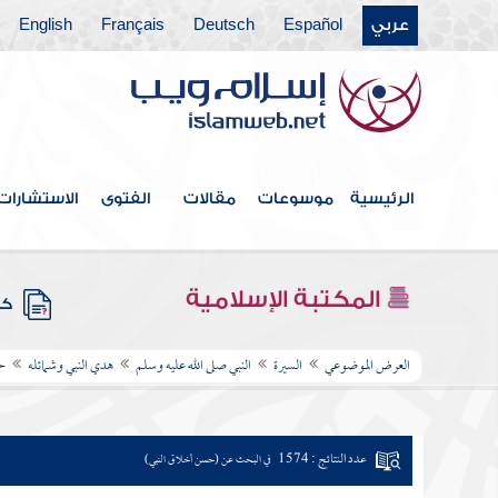
عربي
Español
Deutsch
Français
English
الرئيسية
موسوعات
مقالات
الفتوى
الاستشارات
المكتبة الإسلامية
كتب
العرض الموضوعي
السيرة
النبي صلى الله عليه وسلم
هدي النبي وشمائله
ح
عدد النتائج : 1574
في البحث عن (حسن أخلاق النبي)