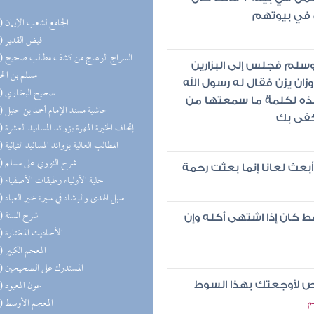
 في بيوتهم
(31) الجامع لشعب الإيمان
(27) فيض القدير
(26) السر
وسلم فجلس إلى البزارين
مسلم بن ال
زان يزن فقال له رسول الله
(26) صحيح البخاري
 هذه لكلمة ما سمعتها من
(26) حاشية مسند الإمام أحمد بن حنبل
كفى بك
(26) إتحاف الخيرة المهرة بزوائد المسانيد العشرة
(25) المطالب العالية بزوائد المسانيد الثمانية
(22) شرح النووي على مسلم
أبعث لعانا إنما بعثت رحمة
(21) حلية الأولياء وطبقات الأصفياء
(20) سبل الهدى والرشاد في سيرة خير العباد
(20) شرح السنة
 كان إذا اشتهى أكله وإن
(20) الأحاديث المختارة
(20) المعجم الكبير
(18) المستدرك على الصحيحين
(17) عون المعبود
ص لأوجعتك بهذا السوط
م
(17) المعجم الأوسط