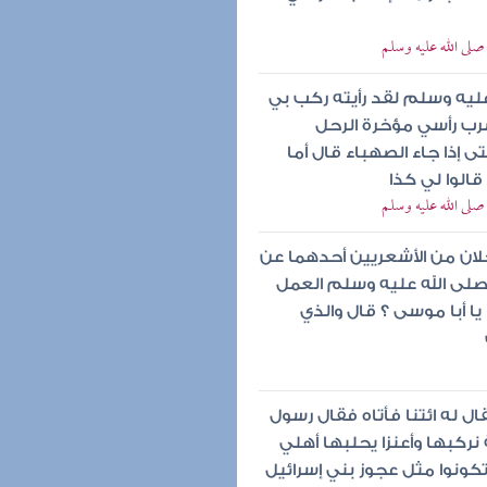
لى الله عليه وسلم
ليه وسلم لقد رأيته ركب بي
رب رأسي مؤخرة الرحل
 إذا جاء الصهباء قال أما
الوا لي كذا
لى الله عليه وسلم
جلان من الأشعريين أحدهما عن
صلى الله عليه وسلم العمل
يا أبا موسى ؟ قال والذي
ال له ائتنا فأتاه فقال رسول
ركبها وأعنزا يحلبها أهلي
كونوا مثل عجوز بني إسرائيل