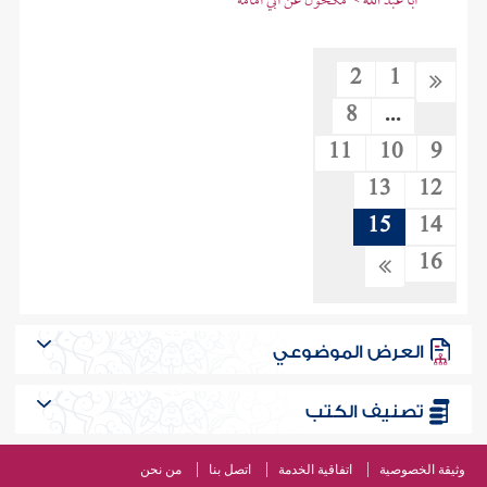
أبا عبد الله > مكحول عن أبي أمامة
2
1
8
...
11
10
9
13
12
15
14
16
العرض الموضوعي
تصنيف الكتب
وثيقة الخصوصية
اتفاقية الخدمة
اتصل بنا
من نحن