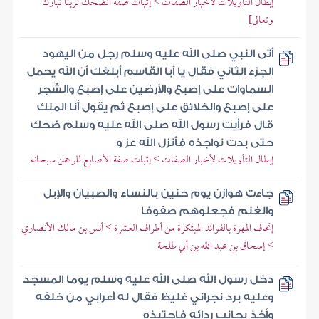
إبطال التأويلات لأخبار الصفات > إثبات صفة الضحك لربنا تبارك
وتعالى]
أتى النبي صلى الله عليه وسلم رجل من اليهود
الجزء الثاني فقال يا أبا القاسم أبلغك أن الله يحمل
السماوات على إصبع والأرضين على إصبع والشجر
على إصبع والخلائق على إصبع ثم يقول أنا الملك
قال فرأيت رسول الله صلى الله عليه وسلم ضحك
حتى بدت نواجذه فأنزل الله عز و
إبطال التأويلات لأخبار الصفات > إثبات صفة الأصابع للرحمن سبحانه
جاءت هوازن يوم حنين بالنساء والصبيان والإبل
والغنم فجعلوهم صفوفا
إتحاف المهرة بالفوائد المبتكرة من أطراف العشرة > أنس بن مالك الأنصاري
> إسحاق بن عبد الله بن أبي طلحة
دخل رسول الله صلى الله عليه وسلم يوما المسجد
وعليه برد نجراني غليظ فقال له أعرابي من خلفه
وأخذ بجانب ردائه فاجتبذه