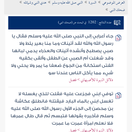
العرض الموضوعي
السيرة
النبي صلى الله عليه وسلم
هدي النبي وشمائله
تراجم الأعلام
ضحك النبي
عدد النتائج : 1202
في البحث عن (ضحك النبي)
جاء أعرابي إلى النبي صلى الله عليه وسلم فقال يا
رسول الله والله لقد أتيناك وما منا بعير يئط ولا
صبي يصطبح وأنشده أتيناك والعذراء يدمي لبانها
وقد شغلت أم الصبي عن الطفل وألقى بكفيه
الفتى استكانة من الجوع ضعفا ما يمر ولا يحلي ولا
شيء مما يأكل الناس عندنا سو
دلائل النبوة للأصبهاني > فصل
توفي ابني فجزعت عليه فقلت للذي يغسله لا
تغسل ابني بالماء البارد فيقتله فانطلق عكاشة
بن محصن إلى الجزء الأول رسول الله صلى الله عليه
وسلم فأخبره بقولها فتبسم ثم قال طال عمرها
فلا نعلم امرأة عمرت ما عمرت
دلائل النبوة للأصبهاني > فصل