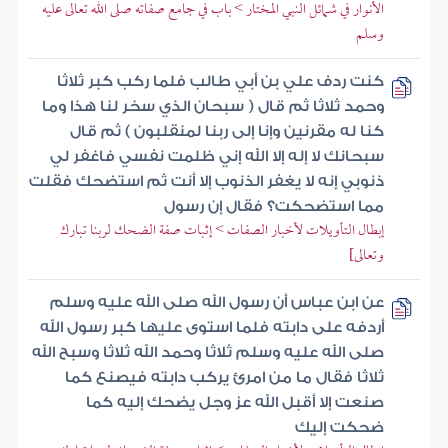
الأنوار في شمائل النبي المختار > باب في جامع صفاته صلى الله تعالى عليه
وسلم
كنت ردف علي بن أبي طالب فلما ركب كبر ثلاثا
وحمد ثلاثا ثم قال ( سبحان الذي سخر لنا هذا وما
كنا له مقرنين وإنا إلى ربنا لمنقلبون ) ثم قال
سبحانك لا إله إلا الله إني ظلمت نفسي فاغفر لي
ذنوبي إنه لا يغفر الذنوب إلا أنت ثم استضحك فقلت
مما استضحكت؟ فقال إن رسول
إبطال التأويلات لأخبار الصفات > إثبات صفة الضحك لربنا تبارك
وتعالى]
عن ابن عباس أن رسول الله صلى الله عليه وسلم
أردفه على دابته فلما استوى عليها كبر رسول الله
صلى الله عليه وسلم ثلاثا وحمد الله ثلاثا وسبح الله
ثلاثا فقال ما من امرئ يركب دابته فيصنع كما
صنعت إلا أقبل الله عز وجل يضحك إليه كما
ضحكت إليك