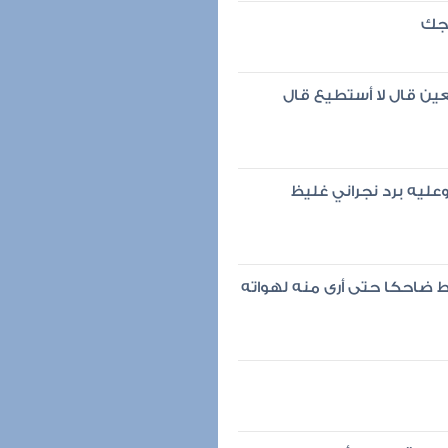
فجك
ين قال لا أستطيع قال
ليه برد نجراني غليظ
 ضاحكا حتى أرى منه لهواته