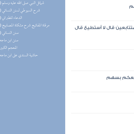
(12) شمائل النبي صلى الله عليه وسلم
هم
(12) شرح السيوطي لسنن النسائي
(11) الدعاء للطبراني
(11) مرقاة المفاتيح شرح مشكاة المصابيح
ابعين قال لا أستطيع قال
(11) سنن النسائي
(9) سنن ابن ماجه
(9) المعجم الكبير
(9) حاشية السندي على ابن ماجه
ي معكم بسهم