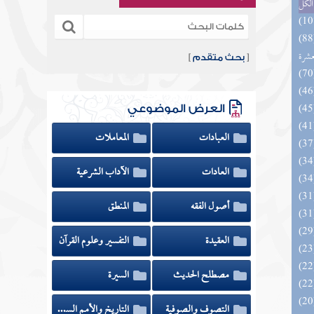
الكل
المهرة بالفوائد المبتكرة من أطراف
عشرة
[
بحث متقدم
]
العرض الموضوعي
العبادات
المعاملات
العادات
الآداب الشرعية
أصول الفقه
المنطق
العقيدة
التفسير وعلوم القرآن
مصطلح الحديث
السيرة
التصوف والصوفية
التاريخ والأمم السابقة