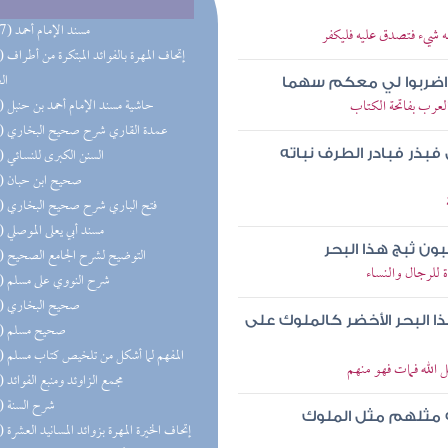
(107) مسند الإمام أحمد
 شيء فتصدق عليه فليكفر
(88) إتحاف 
ال
واضربوا لي معكم سهما
لعرب بفاتحة الكتاب
(70) حاشية مسند الإمام أحمد بن حنبل
(46) عمدة القاري شرح صحيح البخاري
(45) السنن الكبرى للنسائي
فبذر فبادر الطرف نباته
(41) صحيح ابن حبان
(37) فتح الباري شرح صحيح البخاري
(34) مسند أبي يعلى الموصلي
ون ثبج هذا البحر
(34) التوضيح لشرح الجامع الصحيح
 للرجال والنساء
(31) شرح النووي على مسلم
(31) صحيح البخاري
ا البحر الأخضر كالملوك على
(29) صحيح مسلم
(23) المفهم لما أشكل من تلخيص كتاب مسلم
الله فمات فهو منهم
(22) مجمع الزاوئد ومنبع الفوائد
(22) شرح السنة
ه مثلهم مثل الملوك
(20) إتحاف الخيرة المهرة بزوائد المسانيد العشرة