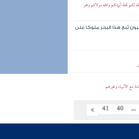
لكم تحلة أيمانكم والله مولاكم وهو
ون ثبج هذا البحر ملوكا على
ي
 مع الأنبياء وغيرهم
41
40
...