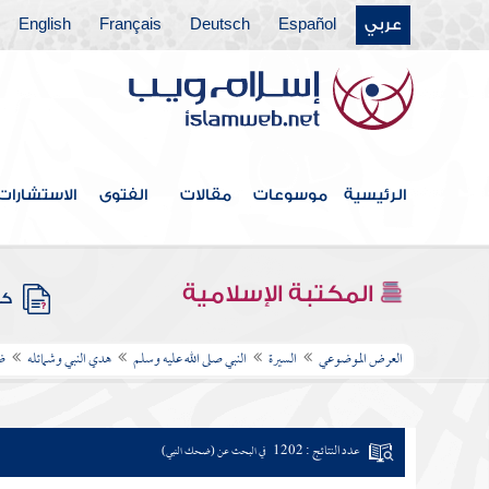
عربي
Español
Deutsch
Français
English
الرئيسية
موسوعات
مقالات
الفتوى
الاستشارات
المكتبة الإسلامية
كتب
العرض الموضوعي
السيرة
النبي صلى الله عليه وسلم
هدي النبي وشمائله
ض
عدد النتائج : 1202
في البحث عن (ضحك النبي)