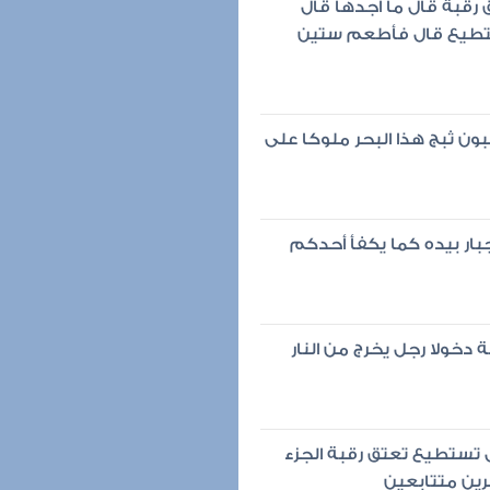
رقبة قال ما أجدها قال
ستطيع قال فأطعم ستين
ون ثبج هذا البحر ملوكا على
جبار بيده كما يكفأ أحدكم
ة دخولا رجل يخرج من النار
 تستطيع تعتق رقبة الجزء
ين متتابعين