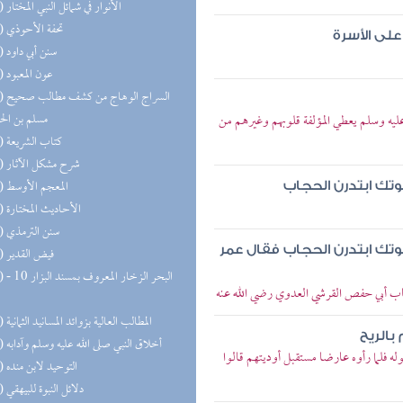
(19) الأنوار في شمائل النبي المختار
(19) تحفة الأحوذي
لى الأسرة
(17) سنن أبي داود
(17) عون المعبود
(17) السر
مسلم بن ال
ه وسلم يعطي المؤلفة قلوبهم وغيرهم من
(15) كتاب الشريعة
(15) شرح مشكل الآثار
(15) المعجم الأوسط
تك ابتدرن الحجاب
(15) الأحاديث المختارة
(15) سنن الترمذي
تك ابتدرن الحجاب فقال عمر
(14) فيض القدير
(14) البحر 
ب أبي حفص القرشي العدوي رضي الله عنه
(14) المطالب العالية بزوائد المسانيد الثمانية
بالريح
(13) أخلاق النبي صلى الله عليه وسلم وآدابه
فلما رأوه عارضا مستقبل أوديتهم قالوا
(12) التوحيد لابن منده
(12) دلائل النبوة للبيهقي