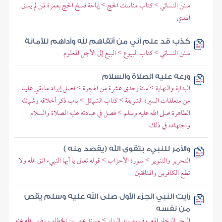
سنن النسائي > كتاب مناسك الحج > إباحة فسخ الحج بعمرة لمن لم يسق
الهدي
كذب قد علم أني من أتقاهم لله وآداهم للأمانة
سنن النسائي > كتاب البيوع > البيع إلى الأجل المعلوم
ورعه عليه الصلاة والسلام
البداية والنهاية > سنة إحدى عشرة من الهجرة > فصل إيراد ما بقي علينا
من متعلقات السيرة الشريفة > كتاب الشمائل > باب ذكر أخلاقه وشمائله
الطاهرة صلى الله عليه وسلم > فصل في عبادته عليه الصلاة والسلام
واجتهاده في ذلك
والأمر للنبيء بتقوى الله (يقصد منه )
التحرير والتنوير > سورة الأحزاب > قوله تعالى يا أيها النبيء اتق الله ولا
تطع الكافرين والمنافقين
رأيت النبي الجزء الأول صلى الله عليه وسلم يقص
من نفسه
البحر الزخار المعروف بمسند البزار > مسند عمر بن الخطاب رضي الله عنه