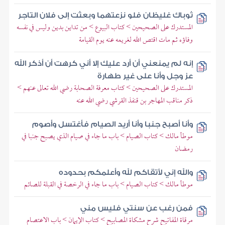
ثوباك غليظان فلو نزعتهما وبعثت إلى فلان التاجر
المستدرك على الصحيحين > كتاب البيوع > من تداين بدين وليس في نفسه
وفاؤه ثم مات اقتص الله لغريمه عنه يوم القيامة
إنه لم يمنعني أن أرد عليك إلا أني كرهت أن أذكر الله
عز وجل وأنا على غير طهارة
المستدرك على الصحيحين > كتاب معرفة الصحابة رضي الله تعالى عنهم >
ذكر مناقب المهاجر بن قنفذ القرشي رضي الله عنه
وأنا أصبح جنبا وأنا أريد الصيام فأغتسل وأصوم
موطأ مالك > كتاب الصيام > باب ما جاء في صيام الذي يصبح جنبا في
رمضان
والله إني لأتقاكم لله وأعلمكم بحدوده
موطأ مالك > كتاب الصيام > باب ما جاء في الرخصة في القبلة للصائم
فمن رغب عن سنتي فليس مني
مرقاة المفاتيح شرح مشكاة المصابيح > كتاب الإيمان > باب الاعتصام