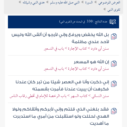
العرض الموضوعي
السيرة
النبي صلى الله عليه وسلم
هدي النبي وشمائله
تراجم الأعلام
تقوى النبي
عدد النتائج : 330
في البحث عن (تقوى النبي)
بل الله يخفض ويرفع وإني لأرجو أن ألقى الله وليس
لأحد عندي مظلمة
سنن أبي داود > كتاب الإجارة > باب في التسعير
إن الله هو المسعر
سنن أبي داود > كتاب الإجارة > باب في التسعير
إني ذكرت وأنا في العصر شيئا من تبر كان عندنا
فكرهت أن يبيت عندنا فأمرت بقسمته
سنن النسائي > كتاب السهو > باب الرخصة للإمام في تخطي رقاب الناس
فقد بلغني الذي قلتم وإني لأبركم وأتقاكم ولولا
الهدي لحللت ولو استقبلت من أمري ما استدبرت
ما أهديت