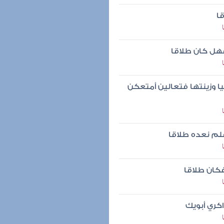
ا
فهل كان طلاقا
دنيا وزينتها فتعالين أمتعكن
فلم نعده طلاقا
فكان طلاقا
اكري أبويك