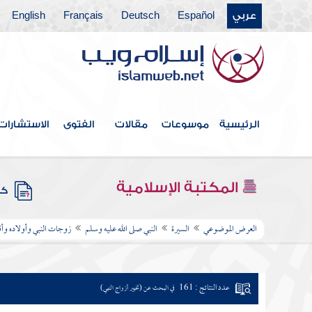
عربي
Español
Deutsch
Français
English
الرئيسية
موسوعات
مقالات
الفتوى
الاستشارات
المكتبة الإسلامية
كتب
العرض الموضوعي
السيرة
النبي صلى الله عليه وسلم
زوجات النبي وأولاده وأقا
عدد النتائج : 161
في البحث عن (تخيير أزواج النبي)