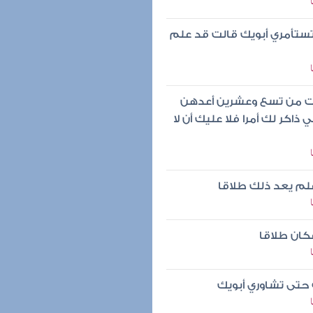
 تستأمري أبويك قالت قد علم
خلت من تسع وعشرين أعدهن
اكر لك أمرا فلا عليك أن لا
فلم يعد ذلك طلاقا
كان طلاقا
 حتى تشاوري أبويك