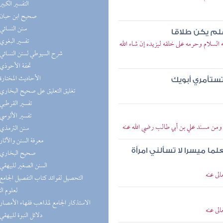
(3) التفسير الكبير
(3) صحيح ابن حبان
(3) سنن النسائي
فلم يكن طلاقا
(3) تفسير البغوي
لسلام وحرمه على خلقه ليزيده إن شاء الله
(3) شرح السيوطي لسنن النسائي
(2) تحفة الأحوذي
(2) الأحاديث المختارة
 تستأمري أبويك
(2) تغليق التعليق على صحيح البخاري
(2) تفسير القرطبي
(2) تفسير الألوسي
 ومن مسند علي بن أبي طالب رضي الله عنه
(2) سنن الترمذي
(2) معرفة السنن والآثار
ما ميسرا لا تسألني امرأة
(2) صحيح البخاري
(2) السنن الصغير للبيهقي
لى عنه
لعلوم ال
(1) الاستذكار الجامع لمذاهب فقهاء الأمصار
لى عنه
(1) دلائل النبوة للبيهقي