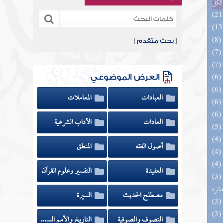
الكل
[
بحث متقدم
]
العرض الموضوعي
العبادات
المعاملات
العادات
الآداب الشرعية
أصول الفقه
المنطق
العقيدة
التفسير وعلوم القرآن
(3) إتحاف المهرة بالفوائد المبتكرة من أطراف
عشرة
مصطلح الحديث
السيرة
التصوف والصوفية
التاريخ والأمم السابقة