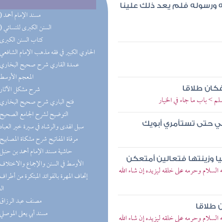
له ورسوله فلم يعد ذلك علينا
(21) مسند الإمام أحمد
(13) السنن الكبرى للنسائي
(8) كتاب السنن الكبرى
(7) الحاوي الكبير في فقه مذهب الإمام الشافعي
(7) عمدة القاري شرح صحيح البخاري
(6) المعجم الأوسط
(6) شرح مشكل الآثار
فكان طلاقا
م > باب ما جاء في الخيار
(6) فتح الباري شرح صحيح البخاري
(6) التوضيح لشرح الجامع الصحيح
جلي حتى تستأمري أبويك
(5) سبل الهدى والرشاد في سيرة خير العباد
(4) مرقاة المفاتيح شرح مشكاة المصابيح
(4) حاشية مسند الإمام أحمد بن حنبل
دنيا وزينتها فتعالين أمتعكن
(4) الأوسط في السنن والإجماع والاختلاف
لسلام وحرمه على خلقه ليزيده إن شاء الله
ال
(3) مصنف عبد الرزاق
 طلاقا
(3) مسند أبي يعلى الموصلي
لسلام وحرمه على خلقه ليزيده إن شاء الله