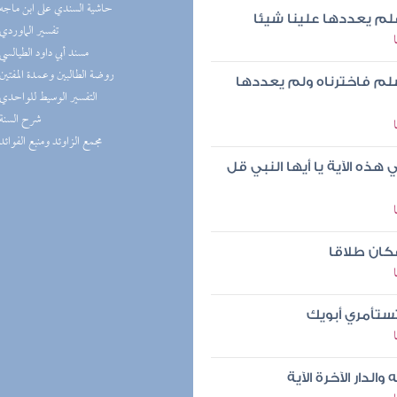
(1) حاشية السندي على ابن ماجه
فلم يعددها علينا شيئا
(1) تفسير الماوردي
(1) مسند أبي داود الطيالسي
(1) روضة الطالبين وعمدة المفتين
سلم فاخترناه ولم يعددها
(1) التفسير الوسيط للواحدي
(1) شرح السنة
(1) مجمع الزاوئد ومنبع الفوائد
ذه الآية يا أيها النبي قل
كان طلاقا
 تستأمري أبويك
الدار الآخرة الآية