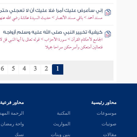
إني سأعرض عليك أمرا فلا عليك أن لا تعجلي حتى
مسند أحمد > باقي مسند الأنصار > حديث السيدة عائشة رضي الله عنها
كيفية تخيير النبي صلى الله عليه وسلم أزواجه
الجامع لأحكام القرآن > سورة الأحزاب > قوله تعالى يا أيها النبي قل لأ
فتعالين أمتعكن وأسرحكن سراحا جميلا
6
5
4
3
2
1
محاور رئيسية
محاور فرعية
موسوعات
المكتبة
الرحمة المهد
صوتيات
المواريث
واحة رمضان
مقالات
بنين وبنات
نسك