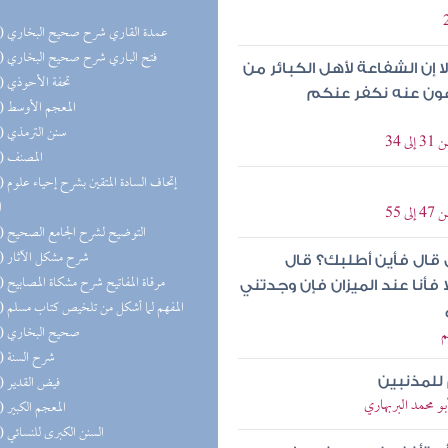
(19) عمدة القاري شرح صحيح البخاري
(17) فتح الباري شرح صحيح البخاري
لا إن الشفاعة لأهل الكبائر من
(16) تحفة الأحوذي
تنهون عنه نكفر عنكم
(16) المعجم الأوسط
(15) سنن الترمذي
34
(15) المصنف
(15) إتحاف
ا
55
(15) التوضيح لشرح الجامع الصحيح
(15) شرح مشكل الآثار
 قال فأين أطلبك؟ قال
(14) مرقاة المفاتيح شرح مشكاة المصابيح
فأنا عند الميزان فإن وجدتني
(14) المفهم لما أشكل من تلخيص كتاب مسلم
(13) صحيح البخاري
م
(10) شرح السنة
(10) فيض القدير
 للمذنبين
و محمد البربهاري
(10) المعجم الكبير
(10) السنن الكبرى للنسائي