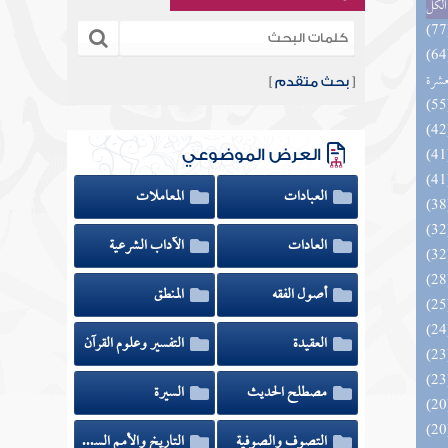
الكل
المهرة بالفوائد المبتكرة من أطراف
عشرة
[
بحث متقدم
]
العرض الموضوعي
العبادات
المعاملات
العادات
الآداب الشرعية
أصول الفقه
المنطق
العقيدة
التفسير وعلوم القرآن
مصطلح الحديث
السيرة
الزخار المعروف بمسند البزار 10 -
التصوف والصوفية
التاريخ والأمم السابقة