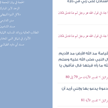
ستأذن على ربي في داره
(10) الحجة في بيان المحجة
(9) الزهد لابن المبارك
اء في قول الله عز وجل ثم دنا فتدلى فكان
(9) دلائل النبوة للبيهقي
(8) سنن الدارمي
(8) مسند الشاميين
(8) المطالب العالية بزوائد المسانيد الثمانية
اء في قول الله عز وجل ثم دنا فتدلى فكان
(7) الأنوار في شمائل النبي المختار
(7) مسند أبي داود الطيالسي
يامة مد الله الأرض مد الأديم
ل النبي صلى الله عليه وسلم
 ما رآه قبلها قال فأقول يا
> تفسير الآيات من 79 إلى 80
وة يدعو بها وإنني أريد أن
يل > تفسير الآية 81