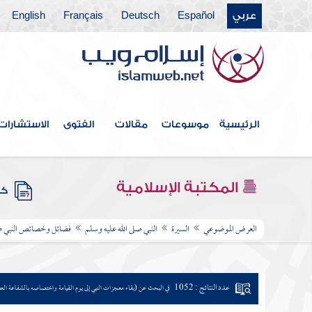
عربي
Español
Deutsch
Français
English
الرئيسية
موسوعات
مقالات
الفتوى
الاستشارات
المكتبة الإسلامية
كتب
العرض الموضوعي
السيرة
النبي صلى الله عليه وسلم
فضائل وخصائص النبي صل
عدد النتائج : 1052
في البحث عن (بقاء معجزات النبي إلى يوم القيامة واختصاصه بالشفاعة ال