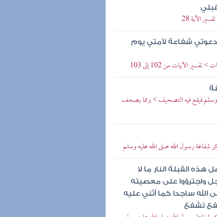
قبلي
ير الآية 28
 دعوتي شفاعة لأمتي يوم
ير الآيات من 102 إلى 103
نة
 وسلم فيقع فيه التصحيف > ومما يصحف
ذكر شفاعة رسول الله صلى الله عليه وسلم
هذه القبلة النار ما لا
وجل واجترؤوا على معصيته
الله ساجدا كما أثني عليه
شفع تشفع