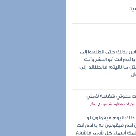
يئا
اس بذلك حتى انطلقوا إلى
 آدم أنت أبو البشر وأنت
ثل ما لقيتم فانطلقوا إلى
آل
أت دعوتي شفاعة لأمتي
ن قال بتخليد المؤمنين في النار
 ذلك اليوم فيقولون لو
 آدم فيقولون له يا آدم أنت
وعلمك أسماء كل شيء فاشفع