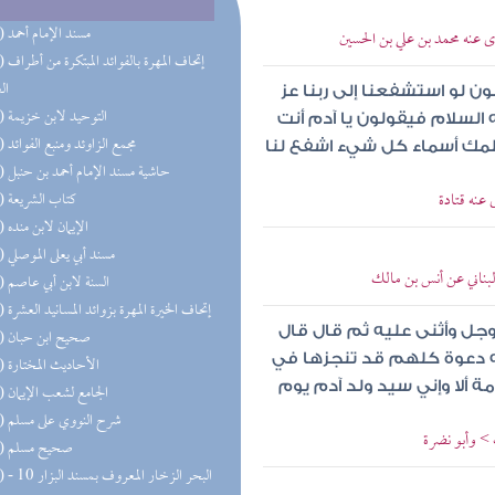
(77) مسند الإمام أحمد
ى عنه محمد بن علي بن الحسين
(64) إتحاف 
ال
 لو استشفعنا إلى ربنا عز
(55) التوحيد لابن خزيمة
السلام فيقولون يا آدم أنت
(42) مجمع الزاوئد ومنبع الفوائد
علمك أسماء كل شيء اشفع لنا
(41) حاشية مسند الإمام أحمد بن حنبل
عنه قتادة
(41) كتاب الشريعة
(38) الإيمان لابن منده
(32) مسند أبي يعلى الموصلي
لبناني عن أنس بن مالك
(32) السنة لابن أبي عاصم
(28) إتحاف الخيرة المهرة بزوائد المسانيد العشرة
وجل وأثنى عليه ثم قال قال
(25) صحيح ابن حبان
له دعوة كلهم قد تنجزها في
(24) الأحاديث المختارة
ة ألا وإني سيد ولد آدم يوم
(23) الجامع لشعب الإيمان
(23) شرح النووي على مسلم
 > وأبو نضرة
(20) صحيح مسلم
(20) البحر 