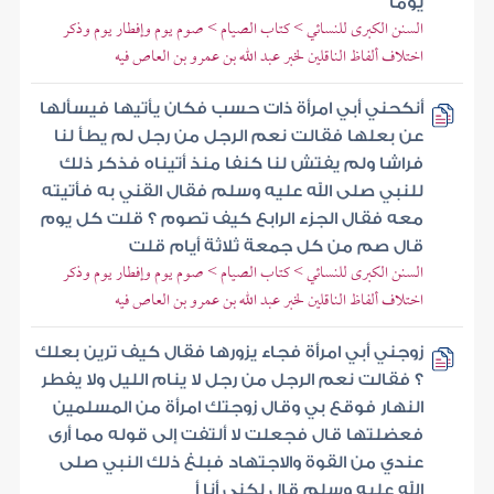
يوما
السنن الكبرى للنسائي > كتاب الصيام > صوم يوم وإفطار يوم وذكر
اختلاف ألفاظ الناقلين لخبر عبد الله بن عمرو بن العاص فيه
أنكحني أبي امرأة ذات حسب فكان يأتيها فيسألها
عن بعلها فقالت نعم الرجل من رجل لم يطأ لنا
فراشا ولم يفتش لنا كنفا منذ أتيناه فذكر ذلك
للنبي صلى الله عليه وسلم فقال القني به فأتيته
معه فقال الجزء الرابع كيف تصوم ؟ قلت كل يوم
قال صم من كل جمعة ثلاثة أيام قلت
السنن الكبرى للنسائي > كتاب الصيام > صوم يوم وإفطار يوم وذكر
اختلاف ألفاظ الناقلين لخبر عبد الله بن عمرو بن العاص فيه
زوجني أبي امرأة فجاء يزورها فقال كيف ترين بعلك
؟ فقالت نعم الرجل من رجل لا ينام الليل ولا يفطر
النهار فوقع بي وقال زوجتك امرأة من المسلمين
فعضلتها قال فجعلت لا ألتفت إلى قوله مما أرى
عندي من القوة والاجتهاد فبلغ ذلك النبي صلى
الله عليه وسلم قال لكني أنا أ