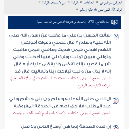
العرض الموضوعي
العبادات
الزكاة
من لا يستحق الزكاة
تراجم الأعلام
الزكاة لآل النبي صلى الله عليه وسلم
عدد النتائج : 578
في البحث عن (الزكاة لآل النبي صلى الله عليه وسلم)
سألت الحسن بن علي ما عقلت عن رسول الله صلى
الله عليه وسلم ؟ قال علمني دعوات أقولهن
اللهم اهدني فيمن هديت وعافني فيمن عافيت
وتولني فيمن توليت وبارك لي فيما أعطيت وقني
شر ما قضيت إنك تقضي ولا يقضى عليك أراه قال
إنه لا يذل من واليت تباركت ربنا وتعاليت قال فذ
السنن الصغير للبيهقي > كتاب الصلاة > باب القنوت في صلاة الصبح في
الركعة الثانية بعد الركوع
آل النبي صلى الله عليه وسلم من بني هاشم وبني
عبد المطلب فلا حق لهم في الصدقة المفروضة
السنن الصغير للبيهقي > كتاب الزكاة > باب قسم الصدقات الواجبات
إن هذه الصدقة إنما هي أوساخ الناس ولا تحل