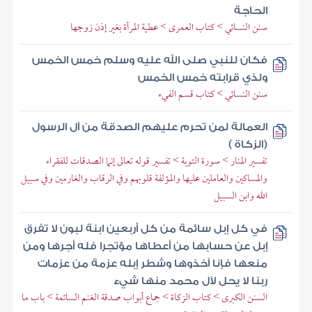
الحاجة
سنن النسائي > كتاب العمرى > عطية المرأة بغير إذن زوجها
فكان للنبي صلى الله عليه وسلم خمس الخمس
ولذي قرابته خمس الخمس
سنن النسائي > كتاب قسم الفيء
العمالة لمن تحرم عليهم الصدقة من آل الرسول
(الزكاة )
تفسير المنار > سورة التوبة > تفسير قوله تعالى إنما الصدقات للفقراء
والمساكين والعاملين عليها والمؤلفة قلوبهم وفي الرقاب والغارمين وفي سبيل
الله وابن السبيل
في كل إبل سائمة من كل أربعين ابنة لبون لا تفرق
إبل عن حسابها من أعطاها مؤتجرا فله أجرها ومن
منعها فإنا آخذوها وشطر إبله عزمة من عزمات
ربنا لا يحل لآل محمد منها شيء
السنن الكبرى > كتاب الزكاة > جماع أبواب صدقة الغنم السائمة > باب ما