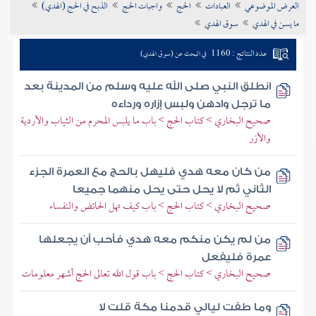
العرض الموضوعي
العبادات
الحج
واجبات الحج
الذبح في الحج (الهدي)
تراجم الأعلام
ما يسن في الهدي
سوق الهدي
عدد النتائج : 1160
في البحث عن (سوق الهدي)
انطلق النبي صلى الله عليه وسلم من المدينة بعد
ما ترجل وادهن ولبس إزاره ورداءه
صحيح البخاري > كتاب الحج > باب ما يلبس المحرم من الثياب والأردية
والأزر
من كان معه هدي فليهل بالحج مع العمرة الجزء
الثاني ثم لا يحل حتى يحل منهما جميعا
صحيح البخاري > كتاب الحج > باب كيف تهل الحائض والنفساء
من لم يكن منكم معه هدي فأحب أن يجعلها
عمرة فليفعل
صحيح البخاري > كتاب الحج > باب قول الله تعالى الحج أشهر معلومات
وما طفت ليالي قدمنا مكة قلت لا