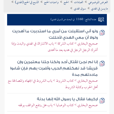
العرض الموضوعي
العبادات
الحج
واجبات الحج
الذبح في الحج (الهدي)
تراجم الأعلام
ما يسن في الهدي
سوق الهدي
عدد النتائج : 1160
في البحث عن (سوق الهدي)
ولو أني استقبلت من أمري ما استدبرت ما أهديت
ولولا أن معي الهدي لأحللت
صحيح البخاري > كتاب الشركة > باب الاشتراك في الهدي والبدن وإذا
أشرك الرجل الرجل في هديه بعد ما أهدى
إنا لم نجئ لقتال أحد ولكنا جئنا معتمرين وإن
قريشا قد نهكتهم الحرب وأضرت بهم فإن شاءوا
ماددتهم مدة
صحيح البخاري > كتاب الشروط > باب الشروط في الجهاد والمصالحة مع
أهل الحرب وكتابة الشروط
اركبها فقال يا رسول الله إنها بدنة
صحيح البخاري > كتاب الوصايا > باب هل ينتفع الواقف بوقفه