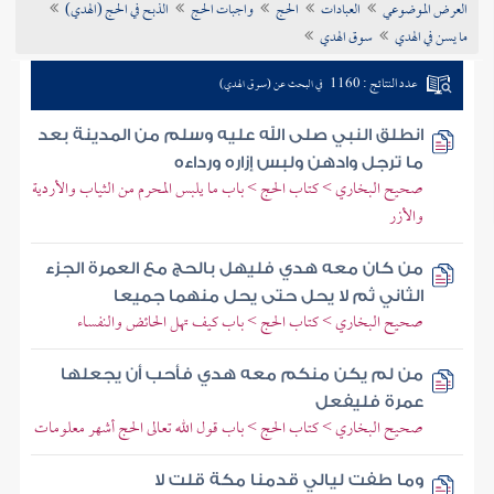
العرض الموضوعي
العبادات
الحج
واجبات الحج
الذبح في الحج (الهدي)
تراجم الأعلام
ما يسن في الهدي
سوق الهدي
عدد النتائج : 1160
في البحث عن (سوق الهدي)
انطلق النبي صلى الله عليه وسلم من المدينة بعد
ما ترجل وادهن ولبس إزاره ورداءه
صحيح البخاري > كتاب الحج > باب ما يلبس المحرم من الثياب والأردية
والأزر
من كان معه هدي فليهل بالحج مع العمرة الجزء
الثاني ثم لا يحل حتى يحل منهما جميعا
صحيح البخاري > كتاب الحج > باب كيف تهل الحائض والنفساء
من لم يكن منكم معه هدي فأحب أن يجعلها
عمرة فليفعل
صحيح البخاري > كتاب الحج > باب قول الله تعالى الحج أشهر معلومات
وما طفت ليالي قدمنا مكة قلت لا