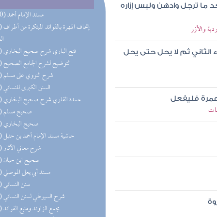
د ما ترجل وادهن ولبس إزاره
(120) مسند الإمام أحمد
(82) إتحاف 
ية والأزر
ال
(50) فتح الباري شرح صحيح البخاري
الثاني ثم لا يحل حتى يحل
(50) التوضيح لشرح الجامع الصحيح
(49) شرح النووي على مسلم
(48) السنن الكبرى للنسائي
(48) عمدة القاري شرح صحيح البخاري
مرة فليفعل
مات
(47) صحيح مسلم
(45) صحيح البخاري
(39) حاشية مسند الإمام أحمد بن حنبل
(34) شرح معاني الآثار
(33) صحيح ابن حبان
(31) مسند أبي يعلى الموصلي
(29) سنن النسائي
(29) شرح السيوطي لسنن النسائي
وة
(21) مجمع الزاوئد ومنبع الفوائد