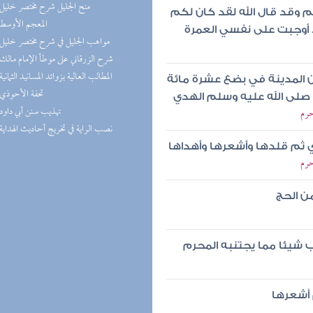
(8) منح الجليل شرح مختصر خليل
م وقد قال الله لقد كان لكم
(6) المعجم الأوسط
 أوجبت على نفسي العمرة
(6) مواهب الجليل في شرح مختصر خليل
(5) شرح الزرقاني على موطأ الإمام مالك
(5) المطالب العالية بزوائد المسانيد الثمانية
ن المدينة في بضع عشرة مائة
(5) تحفة الأحوذي
ي صلى الله عليه وسلم الهدي
(5) تهذيب سنن أبي داود
حرم
(5) نصب الراية في تخريج أحاديث الهداية
ي ثم قلدها وأشعرها وأهداها
حرم
ن الحج
 شيئا مما يجتنبه المحرم
 أشعرها