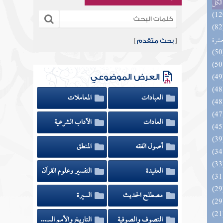
الكل
المهرة بالفوائد المبتكرة من أطراف
عشرة
[
بحث متقدم
]
العرض الموضوعي
العبادات
المعاملات
العادات
الآداب الشرعية
أصول الفقه
المنطق
العقيدة
التفسير وعلوم القرآن
مصطلح الحديث
السيرة
التصوف والصوفية
التاريخ والأمم السابقة