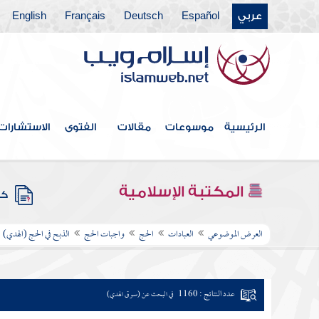
عربي
Español
Deutsch
Français
English
الرئيسية
موسوعات
مقالات
الفتوى
الاستشارات
المكتبة الإسلامية
كتب
العرض الموضوعي
العبادات
الحج
واجبات الحج
الذبح في الحج (الهدي)
عدد النتائج : 1160
في البحث عن (سوق الهدي)