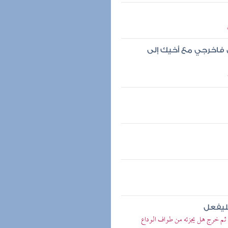
 فاخرجي مع أخيك إلى
ليفعل
ثم خرج هل يجزئه من طواف الوداع