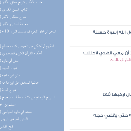
(21) نخب الأفكار شرح معاني الآثار
(20) كتاب السنن الكبرى
(19) شرح مشكل الآثار
(18) معرفة السنن والآثار
(18) البحر 
ل الله إسوة حسنة
(16) المفهم لما أشكل من تلخيص كتاب مسلم
(14) أحكام القرآن الكريم للطحاوي
 أن معي الهدي لأحللت
الطواف بالبيت
(13) سنن أبي داود
(13) عون المعبود
(12) سنن ابن ماجه
(12) حاشية السندي على ابن ماجه
(11) شرح السنة
 اركبها ثلاثا
(11) السر
مسلم بن ال
(10) مسند أبي داود الطيالسي
نه حتى يقضي حجه
(8) السنن الصغير للبيهقي
(8) فتح القدير