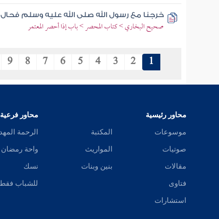
خرجنا مع رسول الله صلى الله عليه وسلم فحال 
صحيح البخاري > كتاب المحصر > باب إذا أحصر المعتمر
9
8
7
6
5
4
3
2
1
محاور رئيسية
محاور فرعية
موسوعات
المكتبة
الرحمة المهد
صوتيات
المواريث
واحة رمضان
مقالات
بنين وبنات
نسك
فتاوى
للشباب فقط
استشارات