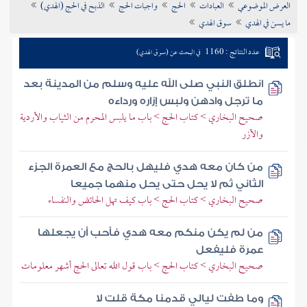
العرض الموضوعي
العبادات
الحج
واجبات الحج
الذبح في الحج (الهدي)
تراجم الأعلام
ما يسن في الهدي
سوق الهدي
عدد النتائج : 1160
في البحث عن (سوق الهدي)
انطلق النبي صلى الله عليه وسلم من المدينة بعد
ما ترجل وادهن ولبس إزاره ورداءه
صحيح البخاري > كتاب الحج > باب ما يلبس المحرم من الثياب والأردية
والأزر
من كان معه هدي فليهل بالحج مع العمرة الجزء
الثاني ثم لا يحل حتى يحل منهما جميعا
صحيح البخاري > كتاب الحج > باب كيف تهل الحائض والنفساء
من لم يكن منكم معه هدي فأحب أن يجعلها
عمرة فليفعل
صحيح البخاري > كتاب الحج > باب قول الله تعالى الحج أشهر معلومات
وما طفت ليالي قدمنا مكة قلت لا