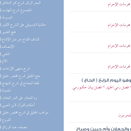
(87) البحر الرائق شرح كنز الدقائق
محرمات الإحرام
(85) المجموع شرح المهذب
(52) المبسوط
محرمات الإحرام
(49) حاشية الدسوقي على الشرح الكبير
(43) فتح القدير
(42) كشاف القناع عن متن الإقناع
محرمات الإحرام
(42) الإنصاف
(41) المغني
(37) الأم
محرمات الإحرام
(36) شرح منتهى الإرادات
(33) منح الجليل شرح مختصر خليل
و اليوم الرابع ( الحاج )
(31) تحفة المحتاج في شرح المنهاج
> فصل رمي الجمار > فصل بيان حكم رمي
(30) المدونة
(27) رد المحتار على الدر المختار
(25) أحكام القرآن لابن العربي
(23) مواهب الجليل في شرح مختصر خليل
المحرمون
(22) الفروع
(21) مصنف عبد الرزاق
 والجعلان وأم حبين وصياح