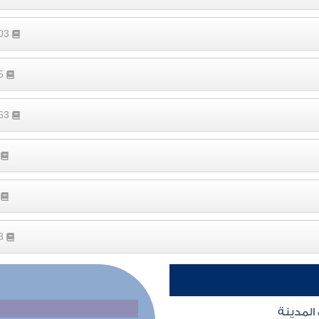
103
95
163
7
6
38
لمدينة