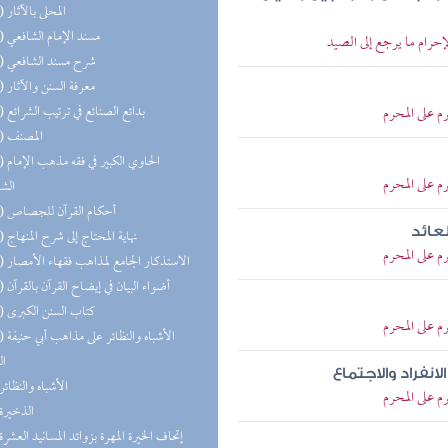
(20) المحلى بالآثار
(20) مسند الإمام الشافعي
حرام ما يرجع إلى الصيد
(19) شرح مسند الشافعي
(17) معرفة السنن والآثار
(16) بدائع الصنائع في ترتيب الشرائع
م على المحرم
(16) المصنف
(14) الحا
م على المحرم
الش
(13) أحكام القرآن للجصاص
عائد
(13) نهاية المحتاج إلى شرح المنهاج
م على المحرم
(12) الاستذكار الجامع لمذاهب فقهاء الأمصار
(11) أضواء البيان في إيضاح القرآن بالقرآن
(11) كتاب السنن الكبرى
م على المحرم
(10) الأشب
ال
نفراد والاجتماع
(9) الأشباه والنظائر
م على المحرم
(9) الذخيرة
(9) إتحاف الخيرة المهرة بزوائد المسانيد العشرة