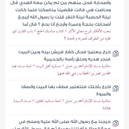
وأصحابه فحل منهم من لم يكن معه الهدي قال
وحاضت هي قالت فقضينا مناسكنا فلما كانت
ليلة الحصبة ليلة النفر قلت يا رسول الله أيرجع
أصحابك بحجة وعمرة وأرجع أنا بحج ؟ قال أما
نخب الأفكار شرح معاني الآثار > كتاب مناسك الحج > باب القارن كم
عليه من الطواف لعمرته ولحجته ؟
خرج معتمرا فحال كفار قريش بينه وبين البيت
فنحر هديه وحلق رأسه بالحديبية
حاشية مسند الإمام أحمد بن حنبل > مسانيد أهل البيت > تتمة مسند عبد
الله بن عمر بن الخطاب رضي الله عنهما
اخرج بأختك فلتعتمر فطف بها البيت والصفا
والمروة
حاشية مسند الإمام أحمد بن حنبل > تتمة مسانيد المقلين > مسند السيدة
عائشة
خرجنا مع رسول الله صلى الله عليه وسلم في
حجة الوداع فأهللنا بعمرة ثم قال رسول الله صلى