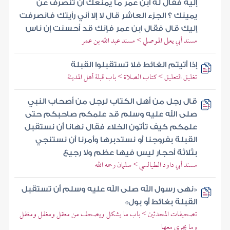
إليه فقال له ابن عمر ما يمنعك أن تنصرف عن
يمينك ؟ الجزء العاشر قال لا إلا أني رأيتك فانصرفت
إليك قال فقال ابن عمر فإنك قد أحسنت إن ناس
مسند أبي يعلى الموصلي > مسند عبد الله بن عمر
إذا أتيتم الغائط فلا تستقبلوا القبلة
تغليق التعليق > كتاب الصلاة > باب قبلة أهل المدينة
قال رجل من أهل الكتاب لرجل من أصحاب النبي
صلى الله عليه وسلم قد علمكم صاحبكم حتى
علمكم كيف تأتون الخلاء فقال نهانا أن نستقبل
القبلة بفروجنا أو نستدبرها وأمرنا أن نستنجي
بثلاثة أحجار ليس فيها عظم ولا رجيع
مسند أبي داود الطيالسي > سلمان رحمه الله
«نهى رسول الله صلى الله عليه وسلم أن تستقبل
القبلة بغائط أو بول»
تصحيفات المحدثين > باب ما يشكل ويصحف من معقل ومغفل ومغفل
وما يجري معها