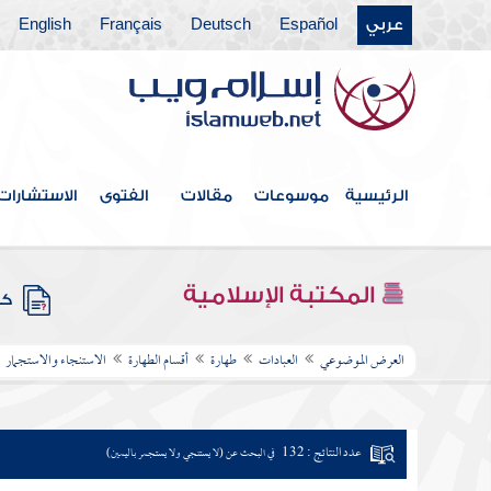
عربي
Español
Deutsch
Français
English
الرئيسية
موسوعات
مقالات
الفتوى
الاستشارات
المكتبة الإسلامية
كتب
العرض الموضوعي
العبادات
طهارة
أقسام الطهارة
الاستنجاء والاستجمار
عدد النتائج : 132
في البحث عن (لا يستنجي ولا يستجمر باليمين)