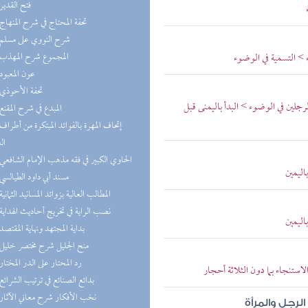
(3) فتح القدير
(3) تحفة المحتاج في شرح المنهاج
(3) شرح النووي على مسلم
(3) المجموع شرح المهذب
 > التسمية في الوضوء
(3) عون المعبود
(2) تحفة الأحوذي
لين في الوضوء > البدأ باليمنى قبل
(2) المبدع في شرح المقنع
ال
(2) الحاوي الكبير في فقه مذهب الإمام الشافعي
اليمين
(2) مسند أبي داود الطيالسي
(2) المطالب العالية بزوائد المسانيد الثمانية
(2) نصب الراية في تخريج أحاديث الهداية
اليمين
(2) بداية المجتهد ونهاية المقتصد
(2) منح الجليل شرح مختصر خليل
(2) رد المحتار على الدر المختار
استنجاء بما دون الثلاثة أحجار
(2) بدائع الصنائع في ترتيب الشرائع
(2) نخب الأفكار شرح معاني الآثار
لرجل والمرأة