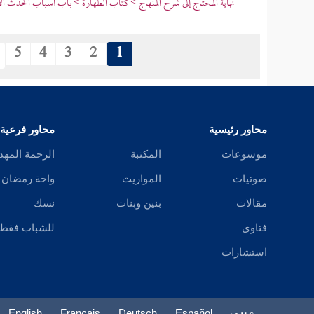
نهاية المحتاج إلى شرح المنهاج > كتاب الطهارة > باب أسباب الحدث ا
5
4
3
2
1
محاور رئيسية
محاور فرعية
موسوعات
المكتبة
الرحمة المهد
صوتيات
المواريث
واحة رمضان
مقالات
بنين وبنات
نسك
فتاوى
للشباب فقط
استشارات