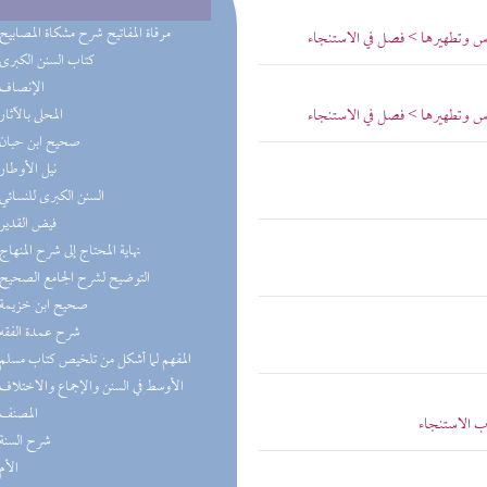
(7) مرقاة المفاتيح شرح مشكاة المصابيح
اس وتطهيرها > فصل في الاستنجاء
(6) كتاب السنن الكبرى
(6) الإنصاف
اس وتطهيرها > فصل في الاستنجاء
(5) المحلى بالآثار
(5) صحيح ابن حبان
(4) نيل الأوطار
(4) السنن الكبرى للنسائي
(4) فيض القدير
(4) نهاية المحتاج إلى شرح المنهاج
(4) التوضيح لشرح الجامع الصحيح
(3) صحيح ابن خزيمة
(3) شرح عمدة الفقه
(3) المفهم لما أشكل من تلخيص كتاب مسلم
(3) الأوسط في السنن والإجماع والاختلاف
(3) المصنف
اب الاستنجاء
(3) شرح السنة
(3) الأم