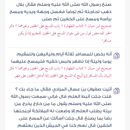
صنع رسول الله صلى الله عليه وسلم فقال بلال
ذهب لحاجته ثم توضأ فغسل وجهه ويديه ومسح
برأسه ومسح على الخفين ثم صلى
صحيح ابن حبان > كتاب الطهارة > باب المسح على الخفين وغيرهما > ذكر
الخبر المدحض قول من نفى جواز المسح على الخفين للمقيم إذا لم يكن
مسافرا
أنه رخص للمسافر ثلاثة أيام ولياليهن وللمقيم
يوما وليلة إذا تطهر ولبس خفيه فليمسح عليهما
صحيح ابن حبان > كتاب الطهارة > باب المسح على الخفين وغيرهما > ذكر
البيان بأن المسافر إنما أبيح له المسح على الخفين إذا أدخل الخفين على طهر
أتيت صفوان بن عسال المرادي فقال ما جاء بك ؟
قلت جئت أنبط العلم قال فإني سمعت رسول الله
صلى الله عليه وسلم يقول ما من خارج يخرج من
بيته يطلب العلم إلا وضعت له الملائكة أجنحتها
رضا بما يصنع قال جئت أسألك عن المسح على
الخفين قال نعم كنا في الجيش الذين بعثهم