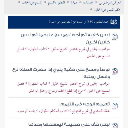
العرض الموضوعي
العبادات
طهارة
التطهير بالمسح
المسح على الخفين
تراجم الأعلام
حكم المسح على الخفين
عدد النتائج : 980
في البحث عن (حكم المسح على الخفين)
لبس خفيه ثم أحدث ومسح عليهما ثم لبس
خفين آخرين
مواهب الجليل في شرح مختصر الشيخ خليل > كتاب الطهارة > فصل
المسح على الخفين
توضأ ومسح على خفيه ينوي إذا حضرت الصلاة نزع
وغسل رجليه
مواهب الجليل في شرح مختصر الشيخ خليل > كتاب الطهارة > فصل
المسح على الخفين > فرع إذا قطع الخف وشرج وجعل له غلق
تعميم الوجه في التيمم
تحفة المحتاج في شرح المنهاج > كتاب أحكام الطهارة > باب الوضوء
لبس خف على صحيحة ليمسحها وحدها