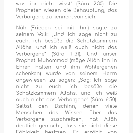
was ihr nicht wisst“
(Sûra 2:30). Die
Propheten wiesen die Behauptung, das
Verborgene zu kennen, von sich.
Nûh (Frieden sei mit ihm) sagte zu
seinem Volk:
„Und ich sage nicht zu
euch, ich besäße die Schatzkammern
Allâhs, und ich weiß auch nicht das
Verborgene“
(Sûra 11:31). Und unser
Prophet Muhammad (möge Allâh ihn in
Ehren halten und ihm Wohlergehen
schenken) wurde von seinem Herrn
angewiesen zu sagen:
„Sag: Ich sage
nicht zu euch, ich besäße die
Schatzkammern Allahs, und ich weiß
auch nicht das Verborgene“
(Sûra 6:50).
Selbst den Dschinn, denen viele
Menschen das Wissen über das
Verborgene zuschreiben, hat Allâh
deutlich gemacht, dass sie nicht diese
Fähigkeit besitzen. Er erzählt von