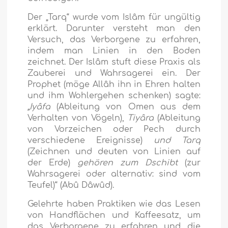
Der „Tarq“ wurde vom Islâm für ungültig
erklärt. Darunter versteht man den
Versuch, das Verborgene zu erfahren,
indem man Linien in den Boden
zeichnet. Der Islâm stuft diese Praxis als
Zauberei und Wahrsagerei ein. Der
Prophet (möge Allâh ihn in Ehren halten
und ihm Wohlergehen schenken) sagte:
„Iyâfa
(Ableitung von Omen aus dem
Verhalten von Vögeln),
Tiyâra
(Ableitung
von Vorzeichen oder Pech durch
verschiedene Ereignisse)
und Tarq
(Zeichnen und deuten von Linien auf
der Erde)
gehören zum Dschibt
(zur
Wahrsagerei oder alternativ: sind vom
Teufel)“ (Abû Dâwûd).
Gelehrte haben Praktiken wie das Lesen
von Handflächen und Kaffeesatz, um
das Verborgene zu erfahren und die