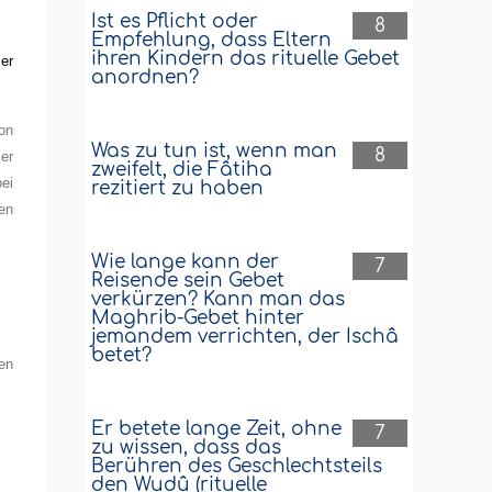
Ist es Pflicht oder
8
Empfehlung, dass Eltern
ihren Kindern das rituelle Gebet
er
anordnen?
on
Was zu tun ist, wenn man
8
er
zweifelt, die Fâtiha
bei
rezitiert zu haben
en
Wie lange kann der
7
Reisende sein Gebet
verkürzen? Kann man das
Maghrib-Gebet hinter
jemandem verrichten, der Ischâ
betet?
en
Er betete lange Zeit, ohne
7
zu wissen, dass das
Berühren des Geschlechtsteils
den Wudû (rituelle