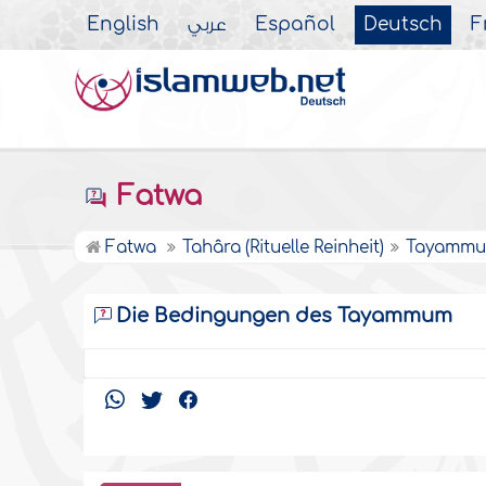
English
عربي
Español
Deutsch
F
Fatwa
Fatwa
Tahâra (Rituelle Reinheit)
Tayammum
Die Bedingungen des Tayammum