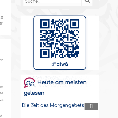
te
er
en
Fatwâ
Heute am meisten
em
gelesen
ete
 da
Die Zeit des Morgengebets
11
d.