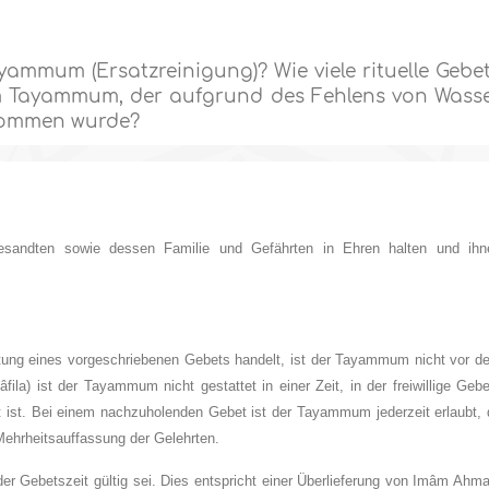
ammum (Ersatzreinigung)? Wie viele rituelle Gebe
em Tayammum, der aufgrund des Fehlens von Wass
enommen wurde?
esandten sowie dessen Familie und Gefährten in Ehren halten und ihn
htung eines vorgeschriebenen Gebets handelt, ist der Tayammum nicht vor d
âfila) ist der Tayammum nicht gestattet in einer Zeit, in der freiwillige Geb
it ist. Bei einem nachzuholenden Gebet ist der Tayammum jederzeit erlaubt,
 Mehrheitsauffassung der Gelehrten.
 Gebetszeit gültig sei. Dies entspricht einer Überlieferung von Imâm Ahma