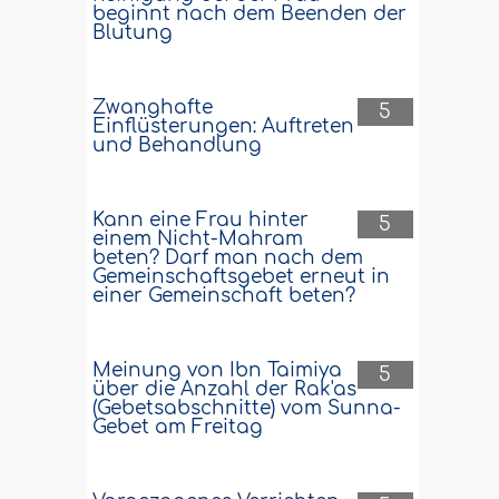
beginnt nach dem Beenden der
Blutung
Zwanghafte
5
Einflüsterungen: Auftreten
und Behandlung
Kann eine Frau hinter
5
einem Nicht-Mahram
beten? Darf man nach dem
Gemeinschaftsgebet erneut in
einer Gemeinschaft beten?
Meinung von Ibn Taimiya
5
über die Anzahl der Rak'as
(Gebetsabschnitte) vom Sunna-
Gebet am Freitag