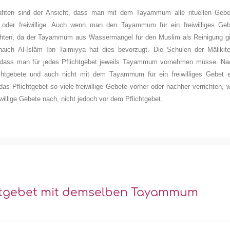
fiten sind der Ansicht, dass man mit dem Tayammum alle rituellen Gebe
e oder freiwillige. Auch wenn man den Tayammum für ein freiwilliges Geb
chten, da der Tayammum aus Wassermangel für den Muslim als Reinigung gil
ich Al-Islâm Ibn Taimiyya hat dies bevorzugt. Die Schulen der Mâlikite
g, dass man für jedes Pflichtgebet jeweils Tayammum vornehmen müsse. Na
htgebete und auch nicht mit dem Tayammum für ein freiwilliges Gebet e
Pflichtgebet so viele freiwillige Gebete vorher oder nachher verrichten, w
iwillige Gebete nach, nicht jedoch vor dem Pflichtgebet.
chtgebet mit demselben Tayammum