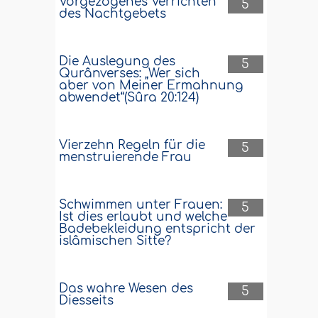
Vorgezogenes Verrichten
5
des Nachtgebets
Die Auslegung des
5
Qurânverses: „Wer sich
aber von Meiner Ermahnung
abwendet“(Sûra 20:124)
Vierzehn Regeln für die
5
menstruierende Frau
Schwimmen unter Frauen:
5
Ist dies erlaubt und welche
Badebekleidung entspricht der
islâmischen Sitte?
Das wahre Wesen des
5
Diesseits