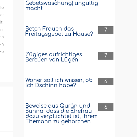
Gebetswaschung) ungültig
te
macht
et
t.
Beten Frauen das
7
n,
Freitagsgebet zu Hause?
ch
in
ie
Zügiges aufrichtiges
7
Bereuen von Lügen
Woher soll ich wissen, ob
6
ich Dschinn habe?
Beweise aus Qurân und
6
Sunna, dass die Ehefrau
dazu verpflichtet ist, ihrem
Ehemann zu gehorchen