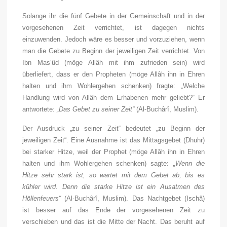
Solange ihr die fünf Gebete in der Gemeinschaft und in der
vorgesehenen Zeit verrichtet, ist dagegen nichts
einzuwenden. Jedoch wäre es besser und vorzuziehen, wenn
man die Gebete zu Beginn der jeweiligen Zeit verrichtet. Von
Ibn Mas‘ûd (
möge Allâh mit ihm zufrieden sein
) wird
überliefert, dass er den Propheten (
möge Allâh ihn in Ehren
halten und ihm Wohlergehen schenken
) fragte: „Welche
Handlung wird von Allâh dem Erhabenen mehr geliebt?“ Er
antwortete:
„Das Gebet zu seiner Zeit“
(Al-Buchârî, Muslim).
Der Ausdruck „zu seiner Zeit“ bedeutet „zu Beginn der
jeweiligen Zeit“. Eine Ausnahme ist das Mittagsgebet (Dhuhr)
bei starker Hitze, weil der Prophet (
möge Allâh ihn in Ehren
halten und ihm Wohlergehen schenken
) sagte:
„Wenn die
Hitze sehr stark ist, so wartet mit dem Gebet ab, bis es
kühler wird. Denn die starke Hitze ist ein Ausatmen des
Höllenfeuers“
(Al-Buchârî, Muslim). Das Nachtgebet (Ischâ)
ist besser auf das Ende der vorgesehenen Zeit zu
verschieben und das ist die Mitte der Nacht. Das beruht auf