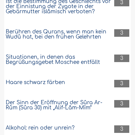
Ist die Bestimmung des Geschlechts vor
3
der Einnistung der Zygote in der
Gebärmutter islâmisch verboten?
Berühren des Qurans, wenn man kein
3
Wudû hat, bei den frühen Gelehrten
Situationen, in denen das
3
Begrüßungsgebet Moschee entfällt
Haare schwarz färben
3
Der Sinn der Eröffnung der Sûra Ar-
3
Rûm (Sûra 30) mit „Alif-Lâm-Mîm“
Alkohol: rein oder unrein?
3