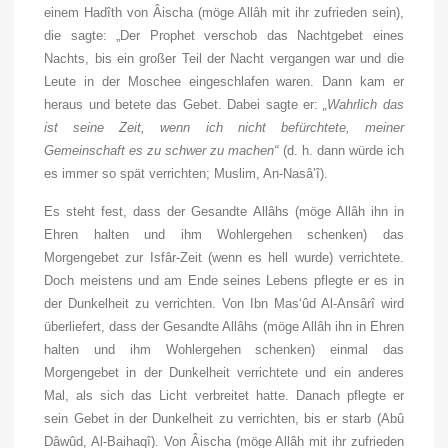
einem Hadîth von
Âischa
(
möge Allâh mit ihr zufrieden sein
),
die sagte: „Der Prophet verschob das Nachtgebet eines
Nachts, bis ein großer Teil der Nacht vergangen war und die
Leute in der Moschee eingeschlafen waren. Dann kam er
heraus und betete das Gebet. Dabei sagte er:
„Wahrlich das
ist seine Zeit, wenn ich nicht befürchtete, meiner
Gemeinschaft es zu schwer zu machen“
(d. h. dann würde ich
es immer so spät verrichten; Muslim, An-Nasâ’î).
Es steht fest, dass der Gesandte Allâhs (
möge Allâh ihn in
Ehren halten und ihm Wohlergehen schenken
) das
Morgengebet zur Isfâr-Zeit (wenn es hell wurde) verrichtete.
Doch meistens und am Ende seines Lebens pflegte er es in
der Dunkelheit zu verrichten. Von Ibn Mas‘ûd Al-Ansârî wird
überliefert, dass der Gesandte Allâhs (
möge Allâh ihn in Ehren
halten und ihm Wohlergehen schenken
) einmal das
Morgengebet in der Dunkelheit verrichtete und ein anderes
Mal, als sich das Licht verbreitet hatte. Danach pflegte er
sein Gebet in der Dunkelheit zu verrichten, bis er starb (Abû
Dâwûd, Al-Baihaqî). Von
Âischa
(
möge Allâh mit ihr zufrieden