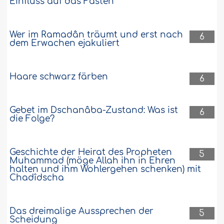
Einfluss auf das Fasten
Wer im Ramadân träumt und erst nach
6
dem Erwachen ejakuliert
Haare schwarz färben
6
Gebet im Dschanâba-Zustand: Was ist
6
die Folge?
Geschichte der Heirat des Propheten
5
Muhammad (möge Allah ihn in Ehren
halten und ihm Wohlergehen schenken) mit
Chadîdscha
Das dreimalige Aussprechen der
5
Scheidung